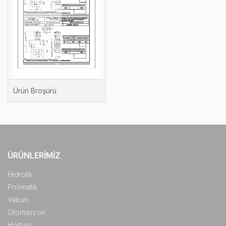
Ürün Broşürü
ÜRÜNLERIMIZ
Hidrolik
Pnömatik
Vakum
Otomasyon
Hortum