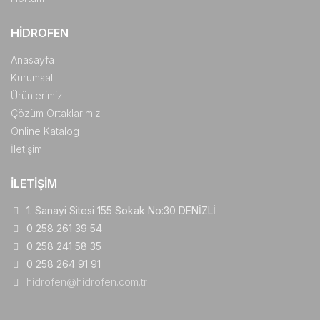
HIDROFEN
Anasayfa
Kurumsal
Ürünlerimiz
Çözüm Ortaklarımız
Online Katalog
İletişim
İLETIŞIM
1. Sanayi Sitesi 155 Sokak No:30 DENİZLİ
0 258 261 39 54
0 258 241 58 35
0 258 264 91 91
hidrofen@hidrofen.com.tr