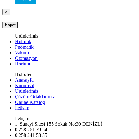
×
Kapat
Ürünlerimiz
Hidrolik
Pnömatik
Vakum
Otomasyon
Hortum
Hidrofen
Anasayfa
Kurumsal
Ürünlerimiz
Çözüm Ortaklarımız
Online Katalog
İletişim
İletişim
1. Sanayi Sitesi 155 Sokak No:30 DENİZLİ
0 258 261 39 54
0 258 241 58 35