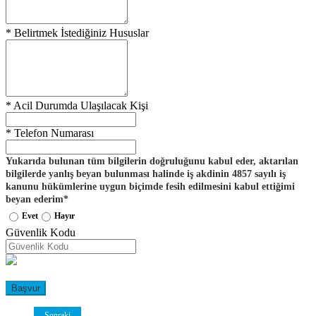
*
Belirtmek İstediğiniz Hususlar
*
Acil Durumda Ulaşılacak Kişi
*
Telefon Numarası
Yukarıda bulunan tüm bilgilerin doğruluğunu kabul eder, aktarılan
bilgilerde yanlış beyan bulunması halinde iş akdinin 4857 sayılı iş
kanunu hükümlerine uygun biçimde fesih edilmesini kabul ettiğimi
beyan ederim*
Evet
Hayır
Güvenlik Kodu
Başvur
Sonraki