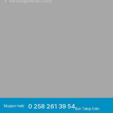
hidrofen@hidrofen.com.tr
0 258 261 39 54
Müşteri Hattı
Bizi Takip Edin