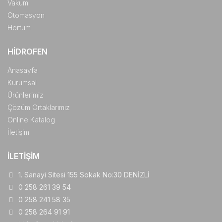
Vakum
Otomasyon
Hortum
HIDROFEN
Anasayfa
Kurumsal
Ürünlerimiz
Çözüm Ortaklarımız
Online Katalog
İletişim
İLETIŞIM
1. Sanayi Sitesi 155 Sokak No:30 DENİZLİ
0 258 261 39 54
0 258 241 58 35
0 258 264 91 91