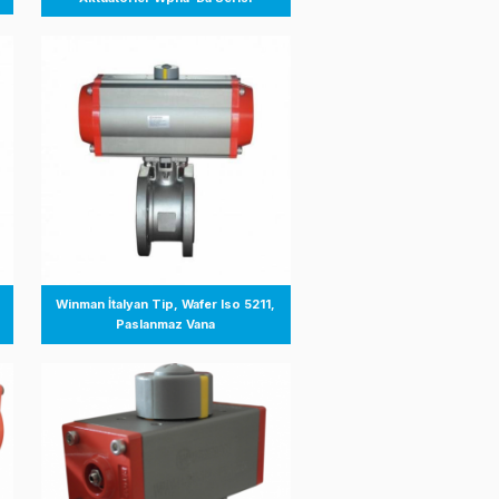
Tek Etkili Pnömatik
Winman Çift Etkili Pnömatik
üatörler Wpna-Sa
Aktüatörler Wpna-Da Serisi
-Dn Jıs 10k Paslanmaz
Winman İtalyan Tip, Wafer Iso 5211
Küresel Vana
Paslanmaz Vana