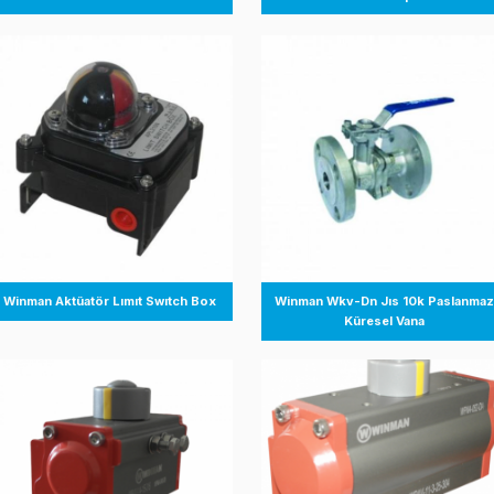
Winman Wpna Serisi Pnömatik
Winman 
Aktüatörler
Akt
Winman Aktüatör Lımıt Swıtch Box
Winman Wkv