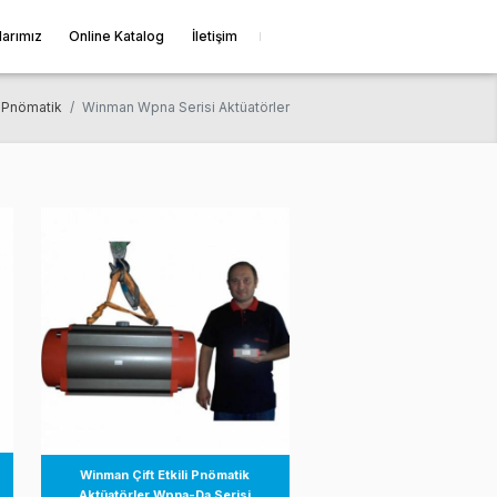
erimiz
Çözüm Ortaklarımız
Online Katalog
İletişim
Anasayfa
Pnömatik
Winman Wpna Serisi Aktüatör