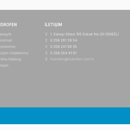
Winman Frl 80 Serisi Şartlandırıcılar
Winman Frl 5
HIDROFEN
İLETIŞIM
Anasayfa
1. Sanayi Sitesi 155 So
Kurumsal
0 258 261 39 54
Ürünlerimiz
0 258 241 58 35
Çözüm Ortaklarımız
0 258 264 91 91
Online Katalog
hidrofen@hidrofen.com.
İletişim