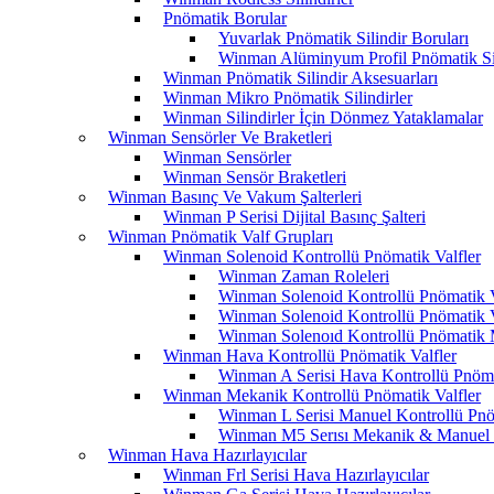
Pnömatik Borular
Yuvarlak Pnömatik Silindir Boruları
Winman Alüminyum Profil Pnömatik Sil
Winman Pnömatik Silindir Aksesuarları
Winman Mikro Pnömatik Silindirler
Winman Silindirler İçin Dönmez Yataklamalar
Winman Sensörler Ve Braketleri
Winman Sensörler
Winman Sensör Braketleri
Winman Basınç Ve Vakum Şalterleri
Winman P Serisi Dijital Basınç Şalteri
Winman Pnömatik Valf Grupları
Winman Solenoid Kontrollü Pnömatik Valfler
Winman Zaman Roleleri
Winman Solenoid Kontrollü Pnömatik Va
Winman Solenoid Kontrollü Pnömatik Va
Winman Solenoıd Kontrollü Pnömatik M
Winman Hava Kontrollü Pnömatik Valfler
Winman A Serisi Hava Kontrollü Pnöma
Winman Mekanik Kontrollü Pnömatik Valfler
Winman L Serisi Manuel Kontrollü Pnö
Winman M5 Serısı Mekanik & Manuel K
Winman Hava Hazırlayıcılar
Winman Frl Serisi Hava Hazırlayıcılar