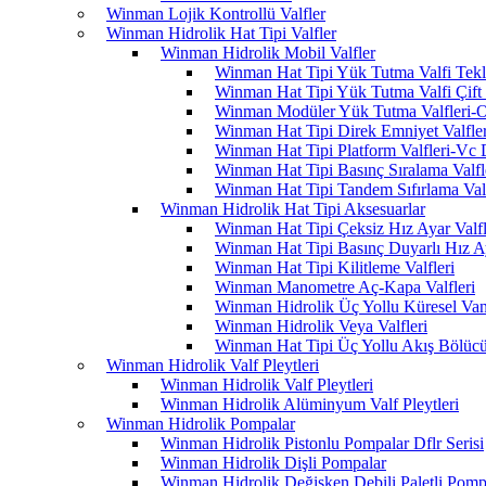
Winman Lojik Kontrollü Valfler
Winman Hidrolik Hat Tipi Valfler
Winman Hidrolik Mobil Valfler
Winman Hat Tipi Yük Tutma Valfi Tekl
Winman Hat Tipi Yük Tutma Valfi Çift 
Winman Modüler Yük Tutma Valfleri-O
Winman Hat Tipi Direk Emniyet Valfler
Winman Hat Tipi Platform Valfleri-Vc 
Winman Hat Tipi Basınç Sıralama Valfle
Winman Hat Tipi Tandem Sıfırlama Valf
Winman Hidrolik Hat Tipi Aksesuarlar
Winman Hat Tipi Çeksiz Hız Ayar Valfle
Winman Hat Tipi Basınç Duyarlı Hız Aya
Winman Hat Tipi Kilitleme Valfleri
Winman Manometre Aç-Kapa Valfleri
Winman Hidrolik Üç Yollu Küresel Vana
Winman Hidrolik Veya Valfleri
Winman Hat Tipi Üç Yollu Akış Bölücü
Winman Hidrolik Valf Pleytleri
Winman Hidrolik Valf Pleytleri
Winman Hidrolik Alüminyum Valf Pleytleri
Winman Hidrolik Pompalar
Winman Hidrolik Pistonlu Pompalar Dflr Serisi
Winman Hidrolik Dişli Pompalar
Winman Hidrolik Değişken Debili Paletli Pomp