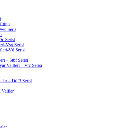
i
Etkili
wc Seris
i
Dc Serisi
ri-Vsq Serisi
leri-Vd Serisi
ri – Stbf Serisi
r Valfleri – Vrc Serisi
lar – Ddf3 Serisi
 Valfler
alar