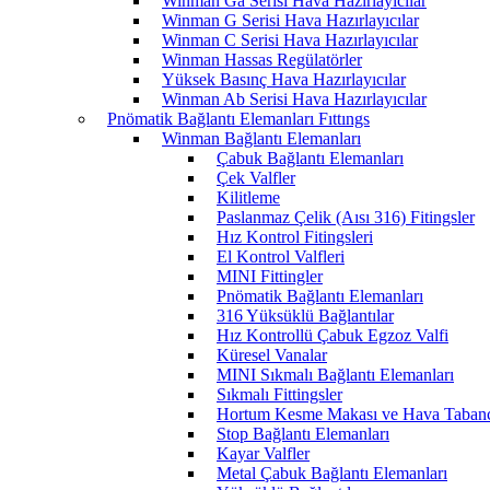
Winman Ga Serisi Hava Hazırlayıcılar
Winman G Serisi Hava Hazırlayıcılar
Winman C Serisi Hava Hazırlayıcılar
Winman Hassas Regülatörler
Yüksek Basınç Hava Hazırlayıcılar
Winman Ab Serisi Hava Hazırlayıcılar
Pnömatik Bağlantı Elemanları Fıttıngs
Winman Bağlantı Elemanları
Çabuk Bağlantı Elemanları
Çek Valfler
Kilitleme
Paslanmaz Çelik (Aısı 316) Fitingsler
Hız Kontrol Fitingsleri
El Kontrol Valfleri
MINI Fittingler
Pnömatik Bağlantı Elemanları
316 Yüksüklü Bağlantılar
Hız Kontrollü Çabuk Egzoz Valfi
Küresel Vanalar
MINI Sıkmalı Bağlantı Elemanları
Sıkmalı Fittingsler
Hortum Kesme Makası ve Hava Tabanc
Stop Bağlantı Elemanları
Kayar Valfler
Metal Çabuk Bağlantı Elemanları