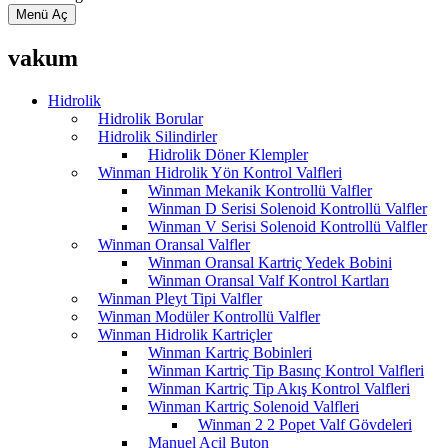
Menü Aç
vakum
Hidrolik
Hidrolik Borular
Hidrolik Silindirler
Hidrolik Döner Klempler
Winman Hidrolik Yön Kontrol Valfleri
Winman Mekanik Kontrollü Valfler
Winman D Serisi Solenoid Kontrollü Valfler
Winman V Serisi Solenoid Kontrollü Valfler
Winman Oransal Valfler
Winman Oransal Kartriç Yedek Bobini
Winman Oransal Valf Kontrol Kartları
Winman Pleyt Tipi Valfler
Winman Modüler Kontrollü Valfler
Winman Hidrolik Kartriçler
Winman Kartriç Bobinleri
Winman Kartriç Tip Basınç Kontrol Valfleri
Winman Kartriç Tip Akış Kontrol Valfleri
Winman Kartriç Solenoid Valfleri
Winman 2 2 Popet Valf Gövdeleri
Manuel Acil Buton