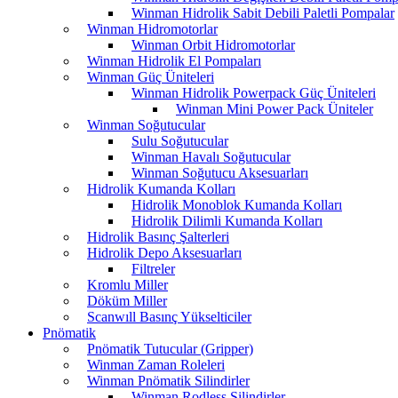
Winman Hidrolik Sabit Debili Paletli Pompalar
Winman Hidromotorlar
Winman Orbit Hidromotorlar
Winman Hidrolik El Pompaları
Winman Güç Üniteleri
Winman Hidrolik Powerpack Güç Üniteleri
Winman Mini Power Pack Üniteler
Winman Soğutucular
Sulu Soğutucular
Winman Havalı Soğutucular
Winman Soğutucu Aksesuarları
Hidrolik Kumanda Kolları
Hidrolik Monoblok Kumanda Kolları
Hidrolik Dilimli Kumanda Kolları
Hidrolik Basınç Şalterleri
Hidrolik Depo Aksesuarları
Filtreler
Kromlu Miller
Döküm Miller
Scanwıll Basınç Yükselticiler
Pnömatik
Pnömatik Tutucular (Gripper)
Winman Zaman Roleleri
Winman Pnömatik Silindirler
Winman Rodless Silindirler