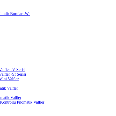
indir Boruları-Ws
lfler -V Serisi
lfler -Sf Serisi
ini Valfler
tik Valfler
matik Valfler
ontrollü Pnömatik Valfler