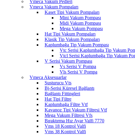
Vmeca Vakum Pedleri
Vmeca Vakum Pompaları
Kaset Tipi Vakum Pompaları
Mini Vakum Pompası
Midi Vakum Pompası
Mega Vakum Pompası
Hat Tipi Vakum Pompaları
Klasik Tip Vakum Pompaları
Kaplumbağa Tip Vakum Pompası
Vtc Serisi Kaplumbağa Tip Vakum Po
Vtcl Serisi Kaplumbağa Tip Vakum Po
V Serisi Vakum Pompası
Vs Serisi V Pompa
Vls Serisi V Pompa
Vmeca Aksesuarlar
Susturucu Vts
Bj-Serisi Küresel Bağlantı
Bağlantı Fittingleri
Hat Tipi Filtre
Kaplumbağa Filtre Vtf
Kavanoz Tipi Vakum Filtresi Vtf
Mega Vakum Filtresi Vfs
Bıraktırma Hız Ayar Valfi 7770
Vms 18 Kontrol Valfi
Vms 38 Kontrol Valfi