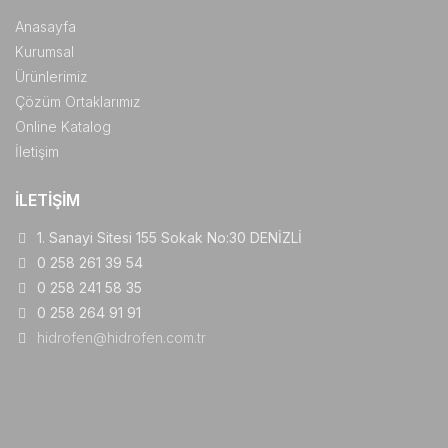
Anasayfa
Kurumsal
Ürünlerimiz
Çözüm Ortaklarımız
Online Katalog
İletişim
İLETIŞIM
1. Sanayi Sitesi 155 Sokak No:30 DENİZLİ
0 258 261 39 54
0 258 241 58 35
0 258 264 91 91
hidrofen@hidrofen.com.tr