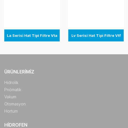
La Serisi Hat Tipi Filtre Vta
Lv Serisi Hat Tipi Filtre Vtf
ÜRÜNLERIMIZ
Hidrolik
Pnömatik
Vakum
Otomasyon
Hortum
HIDROFEN