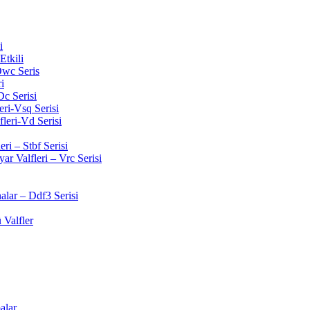
i
Etkili
wc Seris
i
Dc Serisi
ri-Vsq Serisi
leri-Vd Serisi
ri – Stbf Serisi
r Valfleri – Vrc Serisi
lar – Ddf3 Serisi
 Valfler
alar