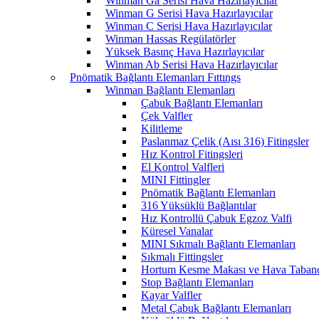
Winman Ga Serisi Hava Hazırlayıcılar
Winman G Serisi Hava Hazırlayıcılar
Winman C Serisi Hava Hazırlayıcılar
Winman Hassas Regülatörler
Yüksek Basınç Hava Hazırlayıcılar
Winman Ab Serisi Hava Hazırlayıcılar
Pnömatik Bağlantı Elemanları Fıttıngs
Winman Bağlantı Elemanları
Çabuk Bağlantı Elemanları
Çek Valfler
Kilitleme
Paslanmaz Çelik (Aısı 316) Fitingsler
Hız Kontrol Fitingsleri
El Kontrol Valfleri
MINI Fittingler
Pnömatik Bağlantı Elemanları
316 Yüksüklü Bağlantılar
Hız Kontrollü Çabuk Egzoz Valfi
Küresel Vanalar
MINI Sıkmalı Bağlantı Elemanları
Sıkmalı Fittingsler
Hortum Kesme Makası ve Hava Tabanc
Stop Bağlantı Elemanları
Kayar Valfler
Metal Çabuk Bağlantı Elemanları