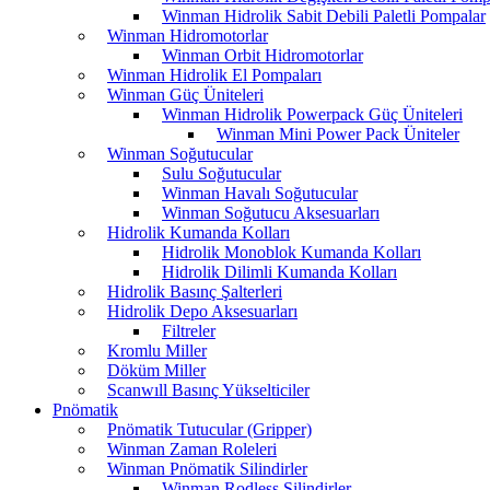
Winman Hidrolik Sabit Debili Paletli Pompalar
Winman Hidromotorlar
Winman Orbit Hidromotorlar
Winman Hidrolik El Pompaları
Winman Güç Üniteleri
Winman Hidrolik Powerpack Güç Üniteleri
Winman Mini Power Pack Üniteler
Winman Soğutucular
Sulu Soğutucular
Winman Havalı Soğutucular
Winman Soğutucu Aksesuarları
Hidrolik Kumanda Kolları
Hidrolik Monoblok Kumanda Kolları
Hidrolik Dilimli Kumanda Kolları
Hidrolik Basınç Şalterleri
Hidrolik Depo Aksesuarları
Filtreler
Kromlu Miller
Döküm Miller
Scanwıll Basınç Yükselticiler
Pnömatik
Pnömatik Tutucular (Gripper)
Winman Zaman Roleleri
Winman Pnömatik Silindirler
Winman Rodless Silindirler