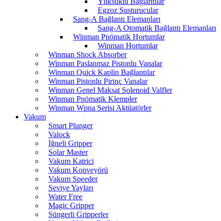
Yüksüklü Bağlantılar
Egzoz Susturucular
Sang-A Bağlantı Elemanları
Sang-A Otomatik Bağlantı Elemanları
Winman Pnömatik Hortumlar
Winman Hortumlar
Winman Shock Absorber
Winman Paslanmaz Pistonlu Vanalar
Winman Quick Kaplin Bağlantılar
Winman Pistonlu Pirinç Vanalar
Winman Genel Maksat Solenoid Valfler
Winman Pnömatik Klempler
Winman Wpna Serisi Aktüatörler
Vakum
Smart Plunger
Valock
İğneli Gripper
Solar Master
Vakum Katrici
Vakum Konveyörü
Vakum Speeder
Seviye Yayları
Water Free
Magic Gripper
Süngerli Gripperler