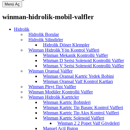
Menü Aç
winman-hidrolik-mobil-valfler
Hidrolik
Hidrolik Borular
Hidrolik Silindirler
Hidrolik Döner Klempler
Winman Hidrolik Yön Kontrol Valfleri
Winman Mekanik Kontrollü Valfler
Winman D Serisi Solenoid Kontrollü Valfler
Winman V Serisi Solenoid Kontrollü Valfler
Winman Oransal Valfler
Winman Oransal Kartriç Yedek Bobini
Winman Oransal Valf Kontrol Kartları
Winman Pleyt Tipi Valfler
Winman Modüler Kontrollü Valfler
Winman Hidrolik Kartriçler
Winman Kartriç Bobinleri
Winman Kartriç Tip Basınç Kontrol Valfleri
Winman Kartriç Tip Akış Kontrol Valfleri
Winman Kartriç Solenoid Valfleri
Winman 2 2 Popet Valf Gövdeleri
Manuel Acil Buton