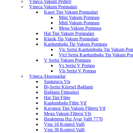
Vmeca Vakum Pedleri
Vmeca Vakum Pompaları
Kaset Tipi Vakum Pompaları
Mini Vakum Pompası
Midi Vakum Pompası
Mega Vakum Pompası
Hat Tipi Vakum Pompaları
Klasik Tip Vakum Pompaları
Kaplumbağa Tip Vakum Pompası
Vtc Serisi Kaplumbağa Tip Vakum Po
Vtcl Serisi Kaplumbağa Tip Vakum Po
V Serisi Vakum Pompası
Vs Serisi V Pompa
Vls Serisi V Pompa
Vmeca Aksesuarlar
Susturucu Vts
Bj-Serisi Küresel Bağlantı
Bağlantı Fittingleri
Hat Tipi Filtre
Kaplumbağa Filtre Vtf
Kavanoz Tipi Vakum Filtresi Vtf
Mega Vakum Filtresi Vfs
Bıraktırma Hız Ayar Valfi 7770
Vms 18 Kontrol Valfi
Vms 38 Kontrol Valfi