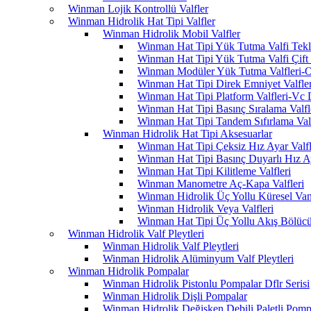
Winman Lojik Kontrollü Valfler
Winman Hidrolik Hat Tipi Valfler
Winman Hidrolik Mobil Valfler
Winman Hat Tipi Yük Tutma Valfi Tekl
Winman Hat Tipi Yük Tutma Valfi Çift 
Winman Modüler Yük Tutma Valfleri-O
Winman Hat Tipi Direk Emniyet Valfler
Winman Hat Tipi Platform Valfleri-Vc 
Winman Hat Tipi Basınç Sıralama Valfle
Winman Hat Tipi Tandem Sıfırlama Valf
Winman Hidrolik Hat Tipi Aksesuarlar
Winman Hat Tipi Çeksiz Hız Ayar Valfle
Winman Hat Tipi Basınç Duyarlı Hız Aya
Winman Hat Tipi Kilitleme Valfleri
Winman Manometre Aç-Kapa Valfleri
Winman Hidrolik Üç Yollu Küresel Vana
Winman Hidrolik Veya Valfleri
Winman Hat Tipi Üç Yollu Akış Bölücü
Winman Hidrolik Valf Pleytleri
Winman Hidrolik Valf Pleytleri
Winman Hidrolik Alüminyum Valf Pleytleri
Winman Hidrolik Pompalar
Winman Hidrolik Pistonlu Pompalar Dflr Serisi
Winman Hidrolik Dişli Pompalar
Winman Hidrolik Değişken Debili Paletli Pomp