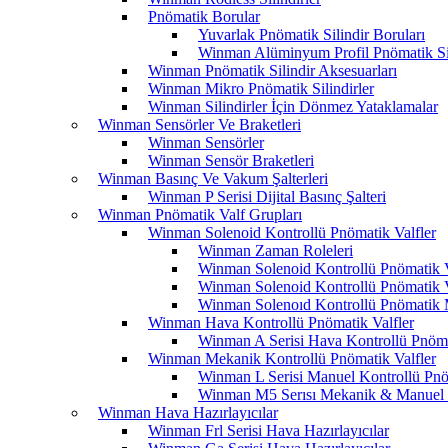
Pnömatik Borular
Yuvarlak Pnömatik Silindir Boruları
Winman Alüminyum Profil Pnömatik Sil
Winman Pnömatik Silindir Aksesuarları
Winman Mikro Pnömatik Silindirler
Winman Silindirler İçin Dönmez Yataklamalar
Winman Sensörler Ve Braketleri
Winman Sensörler
Winman Sensör Braketleri
Winman Basınç Ve Vakum Şalterleri
Winman P Serisi Dijital Basınç Şalteri
Winman Pnömatik Valf Grupları
Winman Solenoid Kontrollü Pnömatik Valfler
Winman Zaman Roleleri
Winman Solenoid Kontrollü Pnömatik Va
Winman Solenoid Kontrollü Pnömatik Va
Winman Solenoıd Kontrollü Pnömatik M
Winman Hava Kontrollü Pnömatik Valfler
Winman A Serisi Hava Kontrollü Pnöma
Winman Mekanik Kontrollü Pnömatik Valfler
Winman L Serisi Manuel Kontrollü Pnö
Winman M5 Serısı Mekanik & Manuel K
Winman Hava Hazırlayıcılar
Winman Frl Serisi Hava Hazırlayıcılar