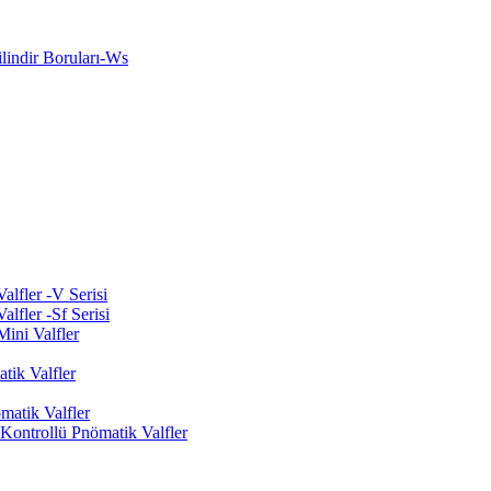
indir Boruları-Ws
lfler -V Serisi
lfler -Sf Serisi
ini Valfler
tik Valfler
matik Valfler
ontrollü Pnömatik Valfler