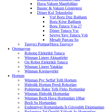
Hava-Vakum Manifoltları
Basınç & Vakum Göstergesi
Döner Kol Teknolojisi
Vpf Boru Düz Bağlantı
Boru Köşe Bağlantı
Boru Tutucu Vsa 27
Döner Tutucu Vsc
Seviye Yayı Tutucu Vsb
Mesafe Parçası So
Taşıyıcı Pompa(Hava Taşıyıcı)
Otomasyon
Robotıq Elektrikli Tutucu
Winman Lineer Aktuatörler
On Robot Elektrikli Tutucu
Winman Lineer Yataklar
Winman Kremayerler
Hortum
Winman Pvc Şeffaf Telli Hortum
Hidrolik Hortum Presli Rekorları
Poliüretan Bakır Telli Fleks Hortumlar
Winman Hidrolik Hortumlar
Winman Bezli Hava Hortumları 10bar
Bezli Su Hortumları
Endüstriyel Hortumlarda İş Güvenliği Ekipmanları
Paslanmaz Tel Örgülü Yüksek Isı Hortumları