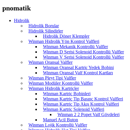
pnomatik
Hidrolik
Hidrolik Borular
Hidrolik Silindirler
Hidrolik Döner Klempler
Winman Hidrolik Yön Kontrol Valfleri
Winman Mekanik Kontrollü Valfler
Winman D Serisi Solenoid Kontrollü Valfler
Winman V Serisi Solenoid Kontrollü Valfler
Winman Oransal Valfler
Winman Oransal Kartriç Yedek Bobini
Winman Oransal Valf Kontrol Kartları
Winman Pleyt Tipi Valfler
Winman Modüler Kontrollü Valfler
Winman Hidrolik Kartriçler
Winman Kartriç Bobinleri
Winman Kartriç Tip Basınç Kontrol Valfleri
Winman Kartriç Tip Akış Kontrol Valfleri
Winman Kartriç Solenoid Valfleri
Winman 2 2 Popet Valf Gövdeleri
Manuel Acil Buton
Winman Lojik Kontrollü Valfler