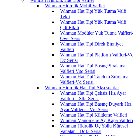
Winman Hidrolik Hat Tipi Valfler
Winman Hidrolik Mobil Valfler
Winman Hat Tipi Yük Tutma Valfi
Tekli
Winman Hat Tipi Yük Tutma Valfi
Çift Etkili
Winman Modüler Yük Tutma Valfleri-
Owc Seris
Winman Hat Tipi Direk Emniyet
Valfleri
Winman Hat Tipi Platform Valfleri-Vc
Dc Serisi
Winman Hat Tipi Basınç Sıralama
Valfleri-Vsq Serisi
Winman Hat Tipi Tandem Sıfırlama
Valfleri-Vd Serisi
Winman Hidrolik Hat Tipi Aksesuarlar
Winman Hat Tipi Çeksiz Hız Ayar
Valfleri – Stbf Serisi
Winman Hat Tipi Basınç Duyarlı Hız
Ayar Valfleri – Vrc Serisi
Winman Hat Tipi Kilitleme Valfleri
Winman Manometre Aç-Kapa Valfleri
Winman Hidrolik Üç Yollu Küresel
Vanalar – Ddf3 Serisi