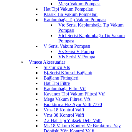
Mega Vakum Pompası
Hat Tipi Vakum Pompaları
Klasik Tip Vakum Pompaları
Kaplumbağa Tip Vakum Pompası
Vtc Serisi Kaplumbağa Tip Vakum
Pompası
Vtcl Serisi Kaplumbağa Tip Vakum
Pompası
V Serisi Vakum Pompası
Vs Serisi V Pompa
Vls Serisi V Pompa
Vmeca Aksesuarlar
Susturucu Vts
Bj-Serisi Küresel Bağlantı
Bağlantı Fittingleri
Hat Tipi Filtre
Kaplumbağa Filtre Vtf
Kavanoz Tipi Vakum Filtresi Vtf
Mega Vakum Filtresi Vfs
Bıraktırma Hız Ayar Valfi 7770
Vms 18 Kontrol Valfi
Vms 38 Kontrol Valfi
2 2 Hat Tipi Yüksek Debi Valfi
Ms 18 Vakum Kontrol Ve Bıraktırma Yay
Dönüşlü Yön Kontrol Valfi