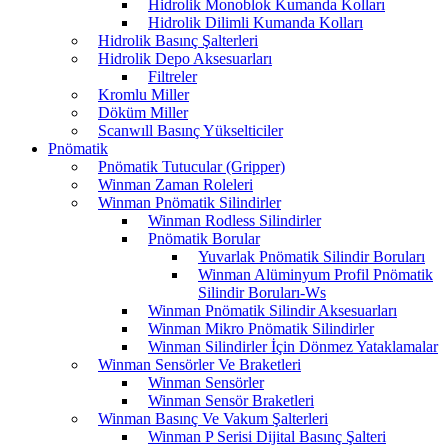
Hidrolik Monoblok Kumanda Kolları
Hidrolik Dilimli Kumanda Kolları
Hidrolik Basınç Şalterleri
Hidrolik Depo Aksesuarları
Filtreler
Kromlu Miller
Döküm Miller
Scanwıll Basınç Yükselticiler
Pnömatik
Pnömatik Tutucular (Gripper)
Winman Zaman Roleleri
Winman Pnömatik Silindirler
Winman Rodless Silindirler
Pnömatik Borular
Yuvarlak Pnömatik Silindir Boruları
Winman Alüminyum Profil Pnömatik
Silindir Boruları-Ws
Winman Pnömatik Silindir Aksesuarları
Winman Mikro Pnömatik Silindirler
Winman Silindirler İçin Dönmez Yataklamalar
Winman Sensörler Ve Braketleri
Winman Sensörler
Winman Sensör Braketleri
Winman Basınç Ve Vakum Şalterleri
Winman P Serisi Dijital Basınç Şalteri