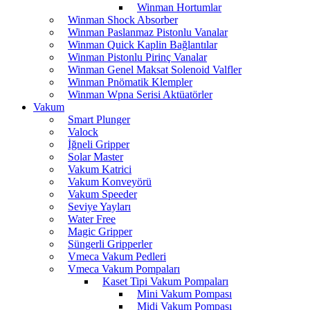
Winman Hortumlar
Winman Shock Absorber
Winman Paslanmaz Pistonlu Vanalar
Winman Quick Kaplin Bağlantılar
Winman Pistonlu Pirinç Vanalar
Winman Genel Maksat Solenoid Valfler
Winman Pnömatik Klempler
Winman Wpna Serisi Aktüatörler
Vakum
Smart Plunger
Valock
İğneli Gripper
Solar Master
Vakum Katrici
Vakum Konveyörü
Vakum Speeder
Seviye Yayları
Water Free
Magic Gripper
Süngerli Gripperler
Vmeca Vakum Pedleri
Vmeca Vakum Pompaları
Kaset Tipi Vakum Pompaları
Mini Vakum Pompası
Midi Vakum Pompası