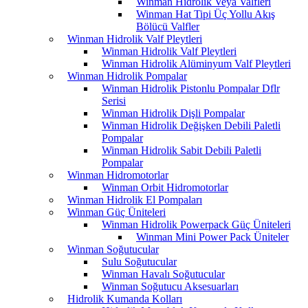
Winman Hidrolik Veya Valfleri
Winman Hat Tipi Üç Yollu Akış
Bölücü Valfler
Winman Hidrolik Valf Pleytleri
Winman Hidrolik Valf Pleytleri
Winman Hidrolik Alüminyum Valf Pleytleri
Winman Hidrolik Pompalar
Winman Hidrolik Pistonlu Pompalar Dflr
Serisi
Winman Hidrolik Dişli Pompalar
Winman Hidrolik Değişken Debili Paletli
Pompalar
Winman Hidrolik Sabit Debili Paletli
Pompalar
Winman Hidromotorlar
Winman Orbit Hidromotorlar
Winman Hidrolik El Pompaları
Winman Güç Üniteleri
Winman Hidrolik Powerpack Güç Üniteleri
Winman Mini Power Pack Üniteler
Winman Soğutucular
Sulu Soğutucular
Winman Havalı Soğutucular
Winman Soğutucu Aksesuarları
Hidrolik Kumanda Kolları