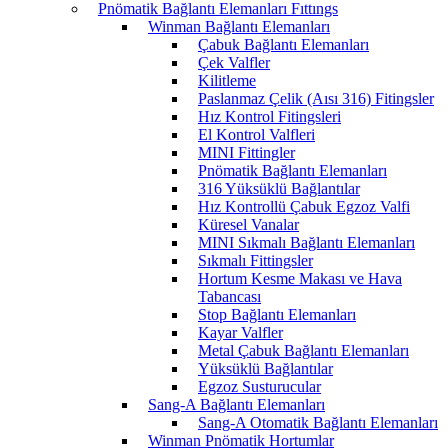
Pnömatik Bağlantı Elemanları Fıttıngs
Winman Bağlantı Elemanları
Çabuk Bağlantı Elemanları
Çek Valfler
Kilitleme
Paslanmaz Çelik (Aısı 316) Fitingsler
Hız Kontrol Fitingsleri
El Kontrol Valfleri
MINI Fittingler
Pnömatik Bağlantı Elemanları
316 Yüksüklü Bağlantılar
Hız Kontrollü Çabuk Egzoz Valfi
Küresel Vanalar
MINI Sıkmalı Bağlantı Elemanları
Sıkmalı Fittingsler
Hortum Kesme Makası ve Hava
Tabancası
Stop Bağlantı Elemanları
Kayar Valfler
Metal Çabuk Bağlantı Elemanları
Yüksüklü Bağlantılar
Egzoz Susturucular
Sang-A Bağlantı Elemanları
Sang-A Otomatik Bağlantı Elemanları
Winman Pnömatik Hortumlar