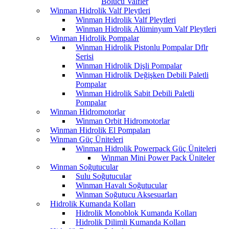
Bölücü Valfler
Winman Hidrolik Valf Pleytleri
Winman Hidrolik Valf Pleytleri
Winman Hidrolik Alüminyum Valf Pleytleri
Winman Hidrolik Pompalar
Winman Hidrolik Pistonlu Pompalar Dflr
Serisi
Winman Hidrolik Dişli Pompalar
Winman Hidrolik Değişken Debili Paletli
Pompalar
Winman Hidrolik Sabit Debili Paletli
Pompalar
Winman Hidromotorlar
Winman Orbit Hidromotorlar
Winman Hidrolik El Pompaları
Winman Güç Üniteleri
Winman Hidrolik Powerpack Güç Üniteleri
Winman Mini Power Pack Üniteler
Winman Soğutucular
Sulu Soğutucular
Winman Havalı Soğutucular
Winman Soğutucu Aksesuarları
Hidrolik Kumanda Kolları
Hidrolik Monoblok Kumanda Kolları
Hidrolik Dilimli Kumanda Kolları