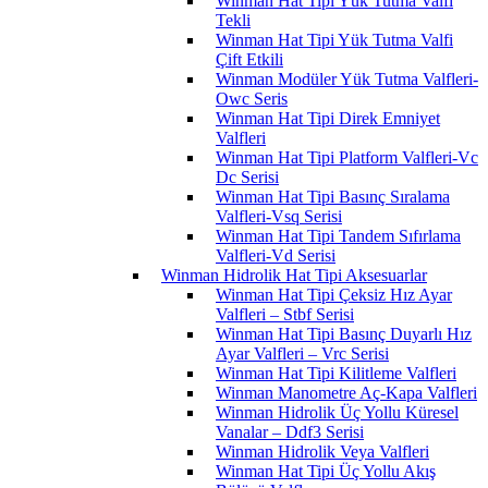
Winman Hat Tipi Yük Tutma Valfi
Tekli
Winman Hat Tipi Yük Tutma Valfi
Çift Etkili
Winman Modüler Yük Tutma Valfleri-
Owc Seris
Winman Hat Tipi Direk Emniyet
Valfleri
Winman Hat Tipi Platform Valfleri-Vc
Dc Serisi
Winman Hat Tipi Basınç Sıralama
Valfleri-Vsq Serisi
Winman Hat Tipi Tandem Sıfırlama
Valfleri-Vd Serisi
Winman Hidrolik Hat Tipi Aksesuarlar
Winman Hat Tipi Çeksiz Hız Ayar
Valfleri – Stbf Serisi
Winman Hat Tipi Basınç Duyarlı Hız
Ayar Valfleri – Vrc Serisi
Winman Hat Tipi Kilitleme Valfleri
Winman Manometre Aç-Kapa Valfleri
Winman Hidrolik Üç Yollu Küresel
Vanalar – Ddf3 Serisi
Winman Hidrolik Veya Valfleri
Winman Hat Tipi Üç Yollu Akış