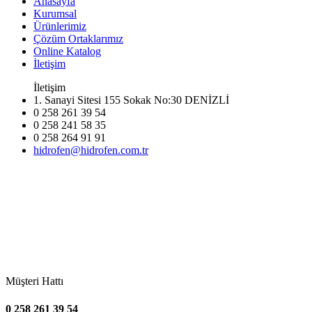
Anasayfa
Kurumsal
Ürünlerimiz
Çözüm Ortaklarımız
Online Katalog
İletişim
İletişim
1. Sanayi Sitesi 155 Sokak No:30 DENİZLİ
0 258 261 39 54
0 258 241 58 35
0 258 264 91 91
hidrofen@hidrofen.com.tr
Müşteri Hattı
0 258 261 39 54