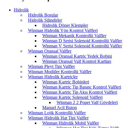
Hidrolik
Hidrolik Borular
Hidrolik Silindirler
Hidrolik Döner Klempler
Winman Hidrolik Yön Kontrol Valfleri
Winman Mekanik Kontrollü Valfler
Winman D Serisi Solenoid Kontrollü Valfler
Winman V Serisi Solenoid Kontrollü Valfler
Winman Oransal Valfler
Winman Oransal Kartriç Yedek Bobini
Winman Oransal Valf Kontrol Kartları
Winman Pleyt Tipi Valfler
Winman Modüler Kontrollü Valfler
Winman Hidrolik Kartriçler
Winman Kartriç Bobinleri
Winman Kartriç Tip Basınç Kontrol Valfleri
Winman Kartriç Tip Akış Kontrol Valfleri
Winman Kartriç Solenoid Valfleri
Winman 2 2 Popet Valf Gövdeleri
Manuel Acil Buton
Winman Lojik Kontrollü Valfler
Winman Hidrolik Hat Tipi Valfler
Winman Hidrolik Mobil Valfler