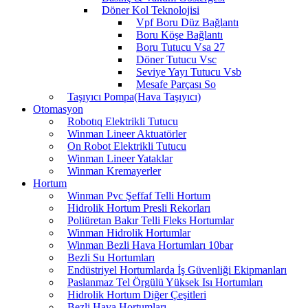
Döner Kol Teknolojisi
Vpf Boru Düz Bağlantı
Boru Köşe Bağlantı
Boru Tutucu Vsa 27
Döner Tutucu Vsc
Seviye Yayı Tutucu Vsb
Mesafe Parçası So
Taşıyıcı Pompa(Hava Taşıyıcı)
Otomasyon
Robotıq Elektrikli Tutucu
Winman Lineer Aktuatörler
On Robot Elektrikli Tutucu
Winman Lineer Yataklar
Winman Kremayerler
Hortum
Winman Pvc Şeffaf Telli Hortum
Hidrolik Hortum Presli Rekorları
Poliüretan Bakır Telli Fleks Hortumlar
Winman Hidrolik Hortumlar
Winman Bezli Hava Hortumları 10bar
Bezli Su Hortumları
Endüstriyel Hortumlarda İş Güvenliği Ekipmanları
Paslanmaz Tel Örgülü Yüksek Isı Hortumları
Hidrolik Hortum Diğer Çeşitleri
Bezli Hava Hortumları