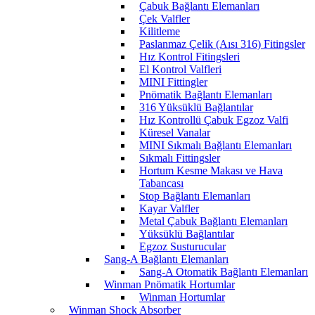
Çabuk Bağlantı Elemanları
Çek Valfler
Kilitleme
Paslanmaz Çelik (Aısı 316) Fitingsler
Hız Kontrol Fitingsleri
El Kontrol Valfleri
MINI Fittingler
Pnömatik Bağlantı Elemanları
316 Yüksüklü Bağlantılar
Hız Kontrollü Çabuk Egzoz Valfi
Küresel Vanalar
MINI Sıkmalı Bağlantı Elemanları
Sıkmalı Fittingsler
Hortum Kesme Makası ve Hava
Tabancası
Stop Bağlantı Elemanları
Kayar Valfler
Metal Çabuk Bağlantı Elemanları
Yüksüklü Bağlantılar
Egzoz Susturucular
Sang-A Bağlantı Elemanları
Sang-A Otomatik Bağlantı Elemanları
Winman Pnömatik Hortumlar
Winman Hortumlar
Winman Shock Absorber