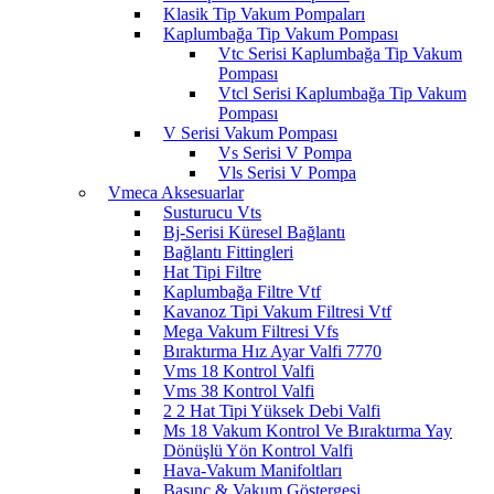
Klasik Tip Vakum Pompaları
Kaplumbağa Tip Vakum Pompası
Vtc Serisi Kaplumbağa Tip Vakum
Pompası
Vtcl Serisi Kaplumbağa Tip Vakum
Pompası
V Serisi Vakum Pompası
Vs Serisi V Pompa
Vls Serisi V Pompa
Vmeca Aksesuarlar
Susturucu Vts
Bj-Serisi Küresel Bağlantı
Bağlantı Fittingleri
Hat Tipi Filtre
Kaplumbağa Filtre Vtf
Kavanoz Tipi Vakum Filtresi Vtf
Mega Vakum Filtresi Vfs
Bıraktırma Hız Ayar Valfi 7770
Vms 18 Kontrol Valfi
Vms 38 Kontrol Valfi
2 2 Hat Tipi Yüksek Debi Valfi
Ms 18 Vakum Kontrol Ve Bıraktırma Yay
Dönüşlü Yön Kontrol Valfi
Hava-Vakum Manifoltları
Basınç & Vakum Göstergesi