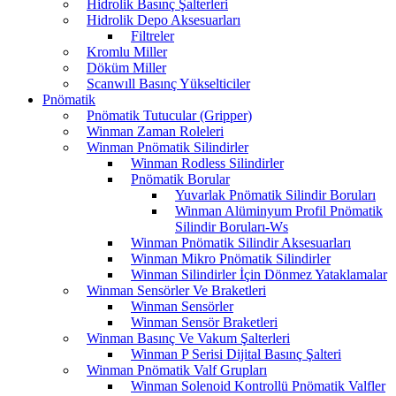
Hidrolik Basınç Şalterleri
Hidrolik Depo Aksesuarları
Filtreler
Kromlu Miller
Döküm Miller
Scanwıll Basınç Yükselticiler
Pnömatik
Pnömatik Tutucular (Gripper)
Winman Zaman Roleleri
Winman Pnömatik Silindirler
Winman Rodless Silindirler
Pnömatik Borular
Yuvarlak Pnömatik Silindir Boruları
Winman Alüminyum Profil Pnömatik
Silindir Boruları-Ws
Winman Pnömatik Silindir Aksesuarları
Winman Mikro Pnömatik Silindirler
Winman Silindirler İçin Dönmez Yataklamalar
Winman Sensörler Ve Braketleri
Winman Sensörler
Winman Sensör Braketleri
Winman Basınç Ve Vakum Şalterleri
Winman P Serisi Dijital Basınç Şalteri
Winman Pnömatik Valf Grupları
Winman Solenoid Kontrollü Pnömatik Valfler