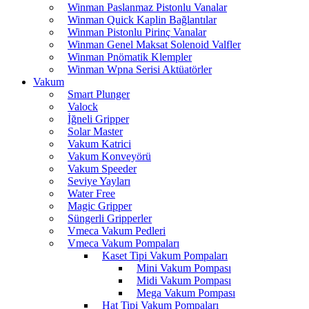
Winman Paslanmaz Pistonlu Vanalar
Winman Quick Kaplin Bağlantılar
Winman Pistonlu Pirinç Vanalar
Winman Genel Maksat Solenoid Valfler
Winman Pnömatik Klempler
Winman Wpna Serisi Aktüatörler
Vakum
Smart Plunger
Valock
İğneli Gripper
Solar Master
Vakum Katrici
Vakum Konveyörü
Vakum Speeder
Seviye Yayları
Water Free
Magic Gripper
Süngerli Gripperler
Vmeca Vakum Pedleri
Vmeca Vakum Pompaları
Kaset Tipi Vakum Pompaları
Mini Vakum Pompası
Midi Vakum Pompası
Mega Vakum Pompası
Hat Tipi Vakum Pompaları