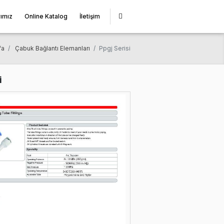
miz
Çözüm Ortaklarımız
Online Katalog
İletişim
Anasayfa
Çabuk Bağlantı Elemanları
Ppgj Ser
Ppgj Serisi