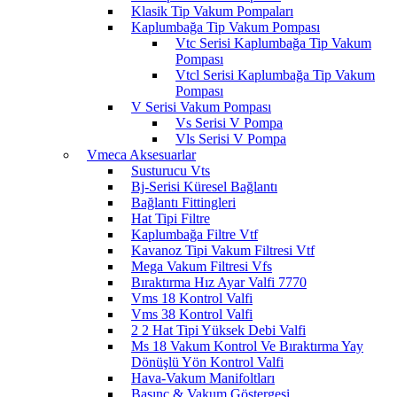
Klasik Tip Vakum Pompaları
Kaplumbağa Tip Vakum Pompası
Vtc Serisi Kaplumbağa Tip Vakum
Pompası
Vtcl Serisi Kaplumbağa Tip Vakum
Pompası
V Serisi Vakum Pompası
Vs Serisi V Pompa
Vls Serisi V Pompa
Vmeca Aksesuarlar
Susturucu Vts
Bj-Serisi Küresel Bağlantı
Bağlantı Fittingleri
Hat Tipi Filtre
Kaplumbağa Filtre Vtf
Kavanoz Tipi Vakum Filtresi Vtf
Mega Vakum Filtresi Vfs
Bıraktırma Hız Ayar Valfi 7770
Vms 18 Kontrol Valfi
Vms 38 Kontrol Valfi
2 2 Hat Tipi Yüksek Debi Valfi
Ms 18 Vakum Kontrol Ve Bıraktırma Yay
Dönüşlü Yön Kontrol Valfi
Hava-Vakum Manifoltları
Basınç & Vakum Göstergesi