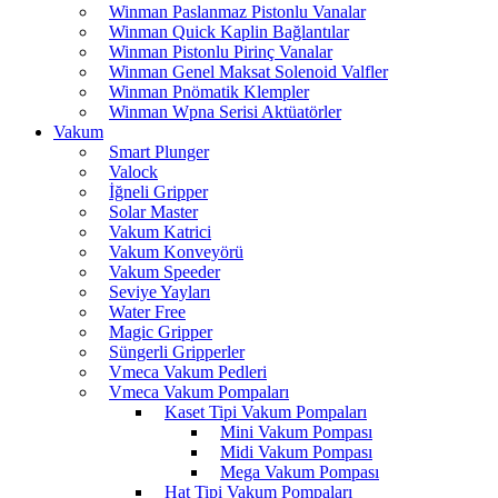
Winman Paslanmaz Pistonlu Vanalar
Winman Quick Kaplin Bağlantılar
Winman Pistonlu Pirinç Vanalar
Winman Genel Maksat Solenoid Valfler
Winman Pnömatik Klempler
Winman Wpna Serisi Aktüatörler
Vakum
Smart Plunger
Valock
İğneli Gripper
Solar Master
Vakum Katrici
Vakum Konveyörü
Vakum Speeder
Seviye Yayları
Water Free
Magic Gripper
Süngerli Gripperler
Vmeca Vakum Pedleri
Vmeca Vakum Pompaları
Kaset Tipi Vakum Pompaları
Mini Vakum Pompası
Midi Vakum Pompası
Mega Vakum Pompası
Hat Tipi Vakum Pompaları