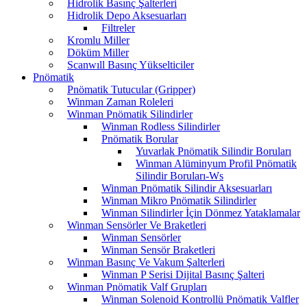
Hidrolik Basınç Şalterleri
Hidrolik Depo Aksesuarları
Filtreler
Kromlu Miller
Döküm Miller
Scanwıll Basınç Yükselticiler
Pnömatik
Pnömatik Tutucular (Gripper)
Winman Zaman Roleleri
Winman Pnömatik Silindirler
Winman Rodless Silindirler
Pnömatik Borular
Yuvarlak Pnömatik Silindir Boruları
Winman Alüminyum Profil Pnömatik
Silindir Boruları-Ws
Winman Pnömatik Silindir Aksesuarları
Winman Mikro Pnömatik Silindirler
Winman Silindirler İçin Dönmez Yataklamalar
Winman Sensörler Ve Braketleri
Winman Sensörler
Winman Sensör Braketleri
Winman Basınç Ve Vakum Şalterleri
Winman P Serisi Dijital Basınç Şalteri
Winman Pnömatik Valf Grupları
Winman Solenoid Kontrollü Pnömatik Valfler