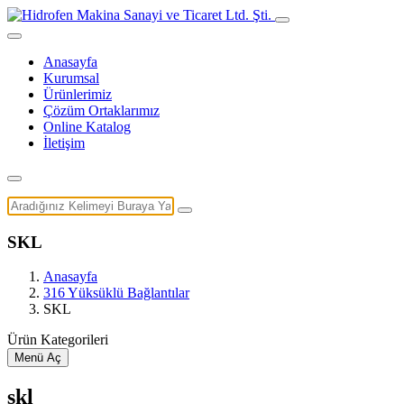
Anasayfa
Kurumsal
Ürünlerimiz
Çözüm Ortaklarımız
Online Katalog
İletişim
SKL
Anasayfa
316 Yüksüklü Bağlantılar
SKL
Ürün Kategorileri
Menü Aç
skl