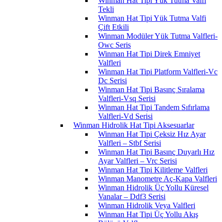
Winman Hat Tipi Yük Tutma Valfi
Tekli
Winman Hat Tipi Yük Tutma Valfi
Çift Etkili
Winman Modüler Yük Tutma Valfleri-
Owc Seris
Winman Hat Tipi Direk Emniyet
Valfleri
Winman Hat Tipi Platform Valfleri-Vc
Dc Serisi
Winman Hat Tipi Basınç Sıralama
Valfleri-Vsq Serisi
Winman Hat Tipi Tandem Sıfırlama
Valfleri-Vd Serisi
Winman Hidrolik Hat Tipi Aksesuarlar
Winman Hat Tipi Çeksiz Hız Ayar
Valfleri – Stbf Serisi
Winman Hat Tipi Basınç Duyarlı Hız
Ayar Valfleri – Vrc Serisi
Winman Hat Tipi Kilitleme Valfleri
Winman Manometre Aç-Kapa Valfleri
Winman Hidrolik Üç Yollu Küresel
Vanalar – Ddf3 Serisi
Winman Hidrolik Veya Valfleri
Winman Hat Tipi Üç Yollu Akış