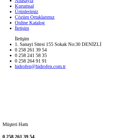
Anasayfa
Kurumsal
Ürünlerimiz
Çözüm Ortaklarımız
Online Katalog
İletişim
İletişim
1. Sanayi Sitesi 155 Sokak No:30 DENİZLİ
0 258 261 39 54
0 258 241 58 35
0 258 264 91 91
hidrofen@hidrofen.com.tr
Müşteri Hattı
0 258 261 39 54