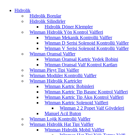
Hidrolik
Hidrolik Borular
Hidrolik Silindirler
Hidrolik Döner Klempler
Winman Hidrolik Yön Kontrol Valfleri
Winman Mekanik Kontrollü Valfler
Winman D Serisi Solenoid Kontrollü Valfler
Winman V Serisi Solenoid Kontrollü Valfler
Winman Oransal Valfler
Winman Oransal Kartriç Yedek Bobini
Winman Oransal Valf Kontrol Kartları
Winman Pleyt Tipi Valfler
Winman Modüler Kontrollü Valfler
Winman Hidrolik Kartriçler
Winman Kartriç Bobinleri
Winman Kartriç Tip Basınç Kontrol Valfleri
Winman Kartriç Tip Akış Kontrol Valfleri
Winman Kartriç Solenoid Valfleri
Winman 2 2 Popet Valf Gövdeleri
Manuel Acil Buton
Winman Lojik Kontrollü Valfler
Winman Hidrolik Hat Tipi Valfler
Winman Hidrolik Mobil Valfler