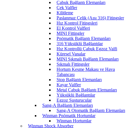
Çabuk Bağlantı Elemanları
Çek Valfler
Kilitleme
Paslanmaz Çelik (Aısı 316) Fitingsler
Hız Kontrol Fitingsleri
El Kontrol Valfleri
MINI Fittingler
Pnömatik Bağlantı Elemanları
316 Yüksüklü Bağlantılar
Hız Kontrollü Çabuk Egzoz Valfi
Küresel Vanalar
MINI Sıkmalı Bağlantı Elemanları
Sıkmalı Fittingsler
Hortum Kesme Makası ve Hava
Tabancası
Stop Bağlantı Elemanları
Kayar Valfler
Metal Çabuk Bağlantı Elemanları
Yüksüklü Bağlantılar
Egzoz Susturucular
Sang-A Bağlantı Elemanları
Sang-A Otomatik Bağlantı Elemanları
Winman Pnömatik Hortumlar
Winman Hortumlar
Winman Shock Absorber