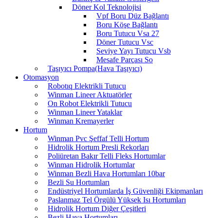
Döner Kol Teknolojisi
Vpf Boru Düz Bağlantı
Boru Köşe Bağlantı
Boru Tutucu Vsa 27
Döner Tutucu Vsc
Seviye Yayı Tutucu Vsb
Mesafe Parçası So
Taşıyıcı Pompa(Hava Taşıyıcı)
Otomasyon
Robotıq Elektrikli Tutucu
Winman Lineer Aktuatörler
On Robot Elektrikli Tutucu
Winman Lineer Yataklar
Winman Kremayerler
Hortum
Winman Pvc Şeffaf Telli Hortum
Hidrolik Hortum Presli Rekorları
Poliüretan Bakır Telli Fleks Hortumlar
Winman Hidrolik Hortumlar
Winman Bezli Hava Hortumları 10bar
Bezli Su Hortumları
Endüstriyel Hortumlarda İş Güvenliği Ekipmanları
Paslanmaz Tel Örgülü Yüksek Isı Hortumları
Hidrolik Hortum Diğer Çeşitleri
Bezli Hava Hortumları