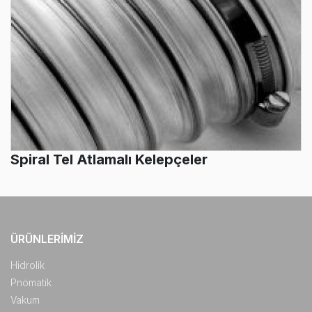
Spiral Tel Atlamalı Kelepçeler
ÜRÜNLERIMIZ
Hidrolik
Pnömatik
Vakum