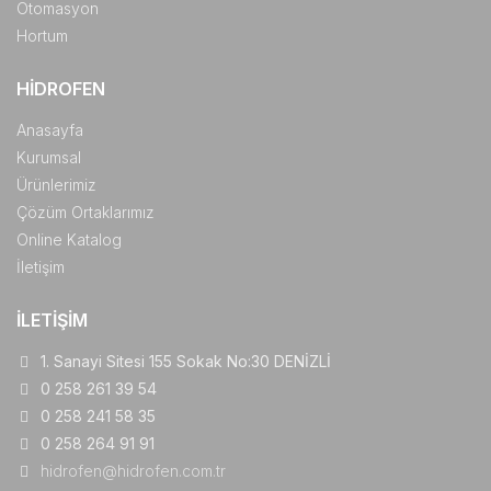
Otomasyon
Hortum
HIDROFEN
Anasayfa
Kurumsal
Ürünlerimiz
Çözüm Ortaklarımız
Online Katalog
İletişim
İLETIŞIM
1. Sanayi Sitesi 155 Sokak No:30 DENİZLİ
0 258 261 39 54
0 258 241 58 35
0 258 264 91 91
hidrofen@hidrofen.com.tr