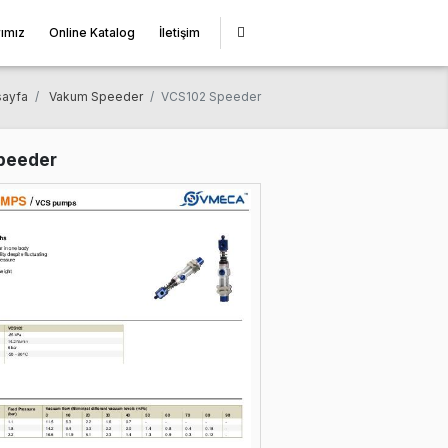
miz
Çözüm Ortaklarımız
Online Katalog
İletişim
Anasayfa
Vakum Speeder
VCS102 Speed
VCS102 Speeder