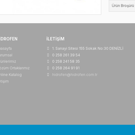
HIDROFEN
İLETIŞIM
Anasayfa
1. Sanayi Sitesi 155 So
Kurumsal
0 258 261 39 54
Ürünlerimiz
0 258 241 58 35
Çözüm Ortaklarımız
0 258 264 91 91
Online Katalog
hidrofen@hidrofen.com.
İletişim