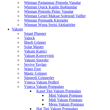
Winman Paslanmaz Pistonlu Vanalar
Winman Quick Kaplin Bağlantılar
Winman Pistonlu Pirinç Vanalar
Winman Genel Maksat Solenoid Valfler
Winman Pnömatik Klempler
Winman Wpna Serisi Aktüatörler
Vakum
Smart Plunger
Valock
İğneli Gripper
Solar Master
Vakum Katrici
Vakum Konveyörü
Vakum Speeder
Seviye Yayları
Water Free
Magic Gripper
Süngerli Gripperler
Vmeca Vakum Pedleri
Vmeca Vakum Pompaları
Kaset Tipi Vakum Pompaları
Mini Vakum Pompası
Midi Vakum Pompası
Mega Vakum Pompası
Hat Tipi Vakum Pompaları