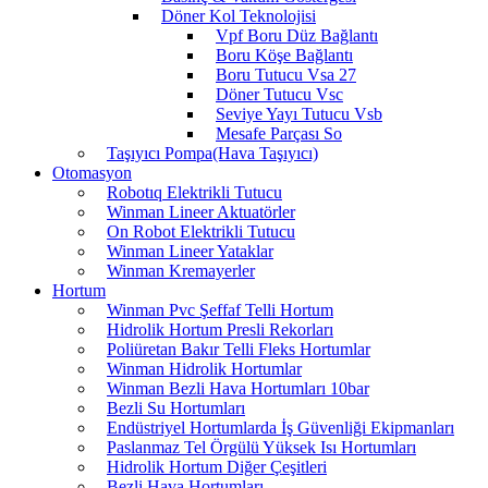
Döner Kol Teknolojisi
Vpf Boru Düz Bağlantı
Boru Köşe Bağlantı
Boru Tutucu Vsa 27
Döner Tutucu Vsc
Seviye Yayı Tutucu Vsb
Mesafe Parçası So
Taşıyıcı Pompa(Hava Taşıyıcı)
Otomasyon
Robotıq Elektrikli Tutucu
Winman Lineer Aktuatörler
On Robot Elektrikli Tutucu
Winman Lineer Yataklar
Winman Kremayerler
Hortum
Winman Pvc Şeffaf Telli Hortum
Hidrolik Hortum Presli Rekorları
Poliüretan Bakır Telli Fleks Hortumlar
Winman Hidrolik Hortumlar
Winman Bezli Hava Hortumları 10bar
Bezli Su Hortumları
Endüstriyel Hortumlarda İş Güvenliği Ekipmanları
Paslanmaz Tel Örgülü Yüksek Isı Hortumları
Hidrolik Hortum Diğer Çeşitleri
Bezli Hava Hortumları