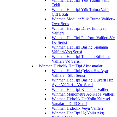
Winman Hat Tipi Yük Tutma Valfi
Tekli
Winman Hat Tipi Yük Tutma Valfi
Çift Etkili
Winman Modüler Yük Tutma Valfleri-
Owc Seris
Winman Hat Tipi Direk Emniyet
Valfleri
Winman Hat Tipi Platform Valfleri-Vc
Dc Serisi
Winman Hat Tipi Basınç Sıralama
Valfleri-Vsq Serisi
Winman Hat Tipi Tandem Sıfırlama
Valfleri-Vd Serisi
Winman Hidrolik Hat Tipi Aksesuarlar
Winman Hat Tipi Çeksiz Hız Ayar
Valfleri – Stbf Serisi
Winman Hat Tipi Basınç Duyarlı Hız
Ayar Valfleri – Vrc Serisi
Winman Hat Tipi Kilitleme Valfleri
Winman Manometre Aç-Kapa Valfleri
Winman Hidrolik Üç Yollu Küresel
Vanalar – Ddf3 Serisi
Winman Hidrolik Veya Valfleri
Winman Hat Tipi Üç Yollu Akış