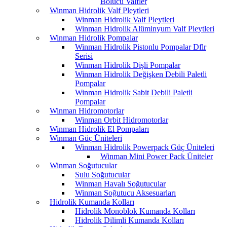
Bölücü Valfler
Winman Hidrolik Valf Pleytleri
Winman Hidrolik Valf Pleytleri
Winman Hidrolik Alüminyum Valf Pleytleri
Winman Hidrolik Pompalar
Winman Hidrolik Pistonlu Pompalar Dflr
Serisi
Winman Hidrolik Dişli Pompalar
Winman Hidrolik Değişken Debili Paletli
Pompalar
Winman Hidrolik Sabit Debili Paletli
Pompalar
Winman Hidromotorlar
Winman Orbit Hidromotorlar
Winman Hidrolik El Pompaları
Winman Güç Üniteleri
Winman Hidrolik Powerpack Güç Üniteleri
Winman Mini Power Pack Üniteler
Winman Soğutucular
Sulu Soğutucular
Winman Havalı Soğutucular
Winman Soğutucu Aksesuarları
Hidrolik Kumanda Kolları
Hidrolik Monoblok Kumanda Kolları
Hidrolik Dilimli Kumanda Kolları