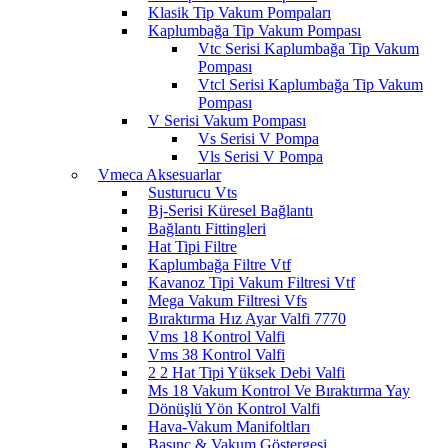
Klasik Tip Vakum Pompaları
Kaplumbağa Tip Vakum Pompası
Vtc Serisi Kaplumbağa Tip Vakum
Pompası
Vtcl Serisi Kaplumbağa Tip Vakum
Pompası
V Serisi Vakum Pompası
Vs Serisi V Pompa
Vls Serisi V Pompa
Vmeca Aksesuarlar
Susturucu Vts
Bj-Serisi Küresel Bağlantı
Bağlantı Fittingleri
Hat Tipi Filtre
Kaplumbağa Filtre Vtf
Kavanoz Tipi Vakum Filtresi Vtf
Mega Vakum Filtresi Vfs
Bıraktırma Hız Ayar Valfi 7770
Vms 18 Kontrol Valfi
Vms 38 Kontrol Valfi
2 2 Hat Tipi Yüksek Debi Valfi
Ms 18 Vakum Kontrol Ve Bıraktırma Yay
Dönüşlü Yön Kontrol Valfi
Hava-Vakum Manifoltları
Basınç & Vakum Göstergesi