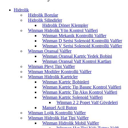
Hidrolik
Hidrolik Borular
Hidrolik Silindirler
Hidrolik Döner Klempler
Winman Hidrolik Yön Kontrol Valfleri
Winman Mekanik Kontrollü Valfler
Winman D Serisi Solenoid Kontrollü Valfler
Winman V Serisi Solenoid Kontrollü Valfler
Winman Oransal Valfler
Winman Oransal Kartriç Yedek Bobini
Winman Oransal Valf Kontrol Kartları
Winman Pleyt Tipi Valfler
Winman Modüler Kontrollü Valfler
Winman Hidrolik Kartriçler
Winman Kartriç Bobinleri
Winman Kartriç Tip Basınç Kontrol Valfleri
Winman Kartriç Tip Akış Kontrol Valfleri
Winman Kartriç Solenoid Valfleri
Winman 2 2 Popet Valf Gövdeleri
Manuel Acil Buton
Winman Lojik Kontrollü Valfler
Winman Hidrolik Hat Tipi Valfler
Winman Hidrolik Mobil Valfler