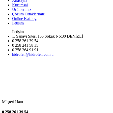
Anasayfa
Kurumsal
Ürünlerimiz
Çözüm Ortaklarımız
Online Katalog
İletişim
İletişim
1. Sanayi Sitesi 155 Sokak No:30 DENİZLİ
0 258 261 39 54
0 258 241 58 35
0 258 264 91 91
hidrofen@hidrofen.com.tr
Müşteri Hattı
0 258 261 39 54