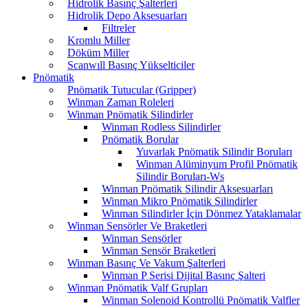
Hidrolik Basınç Şalterleri
Hidrolik Depo Aksesuarları
Filtreler
Kromlu Miller
Döküm Miller
Scanwıll Basınç Yükselticiler
Pnömatik
Pnömatik Tutucular (Gripper)
Winman Zaman Roleleri
Winman Pnömatik Silindirler
Winman Rodless Silindirler
Pnömatik Borular
Yuvarlak Pnömatik Silindir Boruları
Winman Alüminyum Profil Pnömatik
Silindir Boruları-Ws
Winman Pnömatik Silindir Aksesuarları
Winman Mikro Pnömatik Silindirler
Winman Silindirler İçin Dönmez Yataklamalar
Winman Sensörler Ve Braketleri
Winman Sensörler
Winman Sensör Braketleri
Winman Basınç Ve Vakum Şalterleri
Winman P Serisi Dijital Basınç Şalteri
Winman Pnömatik Valf Grupları
Winman Solenoid Kontrollü Pnömatik Valfler