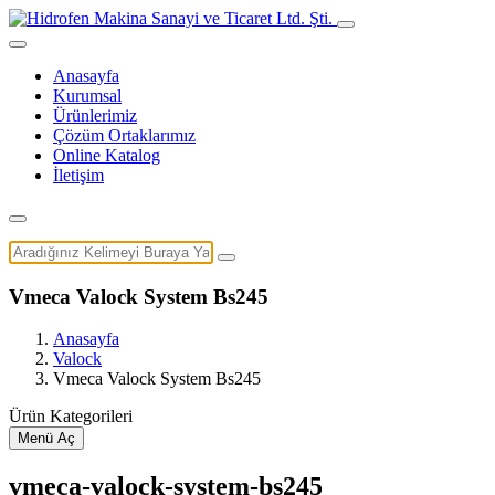
Anasayfa
Kurumsal
Ürünlerimiz
Çözüm Ortaklarımız
Online Katalog
İletişim
Vmeca Valock System Bs245
Anasayfa
Valock
Vmeca Valock System Bs245
Ürün Kategorileri
Menü Aç
vmeca-valock-system-bs245