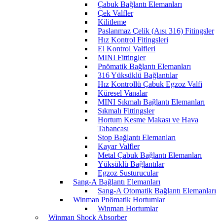
Çabuk Bağlantı Elemanları
Çek Valfler
Kilitleme
Paslanmaz Çelik (Aısı 316) Fitingsler
Hız Kontrol Fitingsleri
El Kontrol Valfleri
MINI Fittingler
Pnömatik Bağlantı Elemanları
316 Yüksüklü Bağlantılar
Hız Kontrollü Çabuk Egzoz Valfi
Küresel Vanalar
MINI Sıkmalı Bağlantı Elemanları
Sıkmalı Fittingsler
Hortum Kesme Makası ve Hava
Tabancası
Stop Bağlantı Elemanları
Kayar Valfler
Metal Çabuk Bağlantı Elemanları
Yüksüklü Bağlantılar
Egzoz Susturucular
Sang-A Bağlantı Elemanları
Sang-A Otomatik Bağlantı Elemanları
Winman Pnömatik Hortumlar
Winman Hortumlar
Winman Shock Absorber