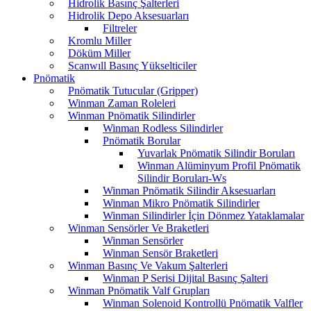
Hidrolik Basınç Şalterleri
Hidrolik Depo Aksesuarları
Filtreler
Kromlu Miller
Döküm Miller
Scanwıll Basınç Yükselticiler
Pnömatik
Pnömatik Tutucular (Gripper)
Winman Zaman Roleleri
Winman Pnömatik Silindirler
Winman Rodless Silindirler
Pnömatik Borular
Yuvarlak Pnömatik Silindir Boruları
Winman Alüminyum Profil Pnömatik
Silindir Boruları-Ws
Winman Pnömatik Silindir Aksesuarları
Winman Mikro Pnömatik Silindirler
Winman Silindirler İçin Dönmez Yataklamalar
Winman Sensörler Ve Braketleri
Winman Sensörler
Winman Sensör Braketleri
Winman Basınç Ve Vakum Şalterleri
Winman P Serisi Dijital Basınç Şalteri
Winman Pnömatik Valf Grupları
Winman Solenoid Kontrollü Pnömatik Valfler