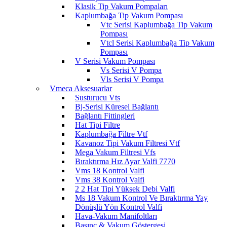
Klasik Tip Vakum Pompaları
Kaplumbağa Tip Vakum Pompası
Vtc Serisi Kaplumbağa Tip Vakum
Pompası
Vtcl Serisi Kaplumbağa Tip Vakum
Pompası
V Serisi Vakum Pompası
Vs Serisi V Pompa
Vls Serisi V Pompa
Vmeca Aksesuarlar
Susturucu Vts
Bj-Serisi Küresel Bağlantı
Bağlantı Fittingleri
Hat Tipi Filtre
Kaplumbağa Filtre Vtf
Kavanoz Tipi Vakum Filtresi Vtf
Mega Vakum Filtresi Vfs
Bıraktırma Hız Ayar Valfi 7770
Vms 18 Kontrol Valfi
Vms 38 Kontrol Valfi
2 2 Hat Tipi Yüksek Debi Valfi
Ms 18 Vakum Kontrol Ve Bıraktırma Yay
Dönüşlü Yön Kontrol Valfi
Hava-Vakum Manifoltları
Basınç & Vakum Göstergesi