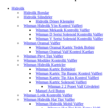
Hidrolik
Hidrolik Borular
Hidrolik Silindirler
Hidrolik Döner Klempler
Winman Hidrolik Yön Kontrol Valfleri
Winman Mekanik Kontrollü Valfler
Winman D Serisi Solenoid Kontrollü Valfler
Winman V Serisi Solenoid Kontrollü Valfler
Winman Oransal Valfler
Winman Oransal Kartriç Yedek Bobini
Winman Oransal Valf Kontrol Kartları
Winman Pleyt Tipi Valfler
Winman Modüler Kontrollü Valfler
Winman Hidrolik Kartriçler
Winman Kartriç Bobinleri
Winman Kartriç Tip Basınç Kontrol Valfleri
Winman Kartriç Tip Akış Kontrol Valfleri
Winman Kartriç Solenoid Valfleri
Winman 2 2 Popet Valf Gövdeleri
Manuel Acil Buton
Winman Lojik Kontrollü Valfler
Winman Hidrolik Hat Tipi Valfler
Winman Hidrolik Mobil Valfler