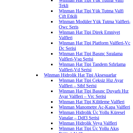
Winman Hat Tipi Yük Tutma Valfi
Tekli
Winman Hat Tipi Yük Tutma Valfi
Çift Etkili
Winman Modüler Yük Tutma Valfleri-
Owc Seris
Winman Hat Tipi Direk Emniyet
Valfleri
Winman Hat Tipi Platform Valfleri-Vc
Dc Serisi
Winman Hat Tipi Basınç Sıralama
Valfleri-Vsq Serisi
Winman Hat Tipi Tandem Sıfırlama
Valfleri-Vd Serisi
Winman Hidrolik Hat Tipi Aksesuarlar
Winman Hat Tipi Çeksiz Hız Ayar
Valfleri – Stbf Serisi
Winman Hat Tipi Basınç Duyarlı Hız
Ayar Valfleri – Vrc Serisi
Winman Hat Tipi Kilitleme Valfleri
Winman Manometre Aç-Kapa Valfleri
Winman Hidrolik Üç Yollu Küresel
Vanalar – Ddf3 Serisi
Winman Hidrolik Veya Valfleri
Winman Hat Tipi Üç Yollu Akış