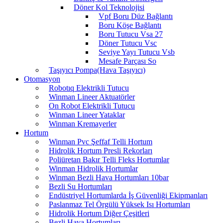
Döner Kol Teknolojisi
Vpf Boru Düz Bağlantı
Boru Köşe Bağlantı
Boru Tutucu Vsa 27
Döner Tutucu Vsc
Seviye Yayı Tutucu Vsb
Mesafe Parçası So
Taşıyıcı Pompa(Hava Taşıyıcı)
Otomasyon
Robotıq Elektrikli Tutucu
Winman Lineer Aktuatörler
On Robot Elektrikli Tutucu
Winman Lineer Yataklar
Winman Kremayerler
Hortum
Winman Pvc Şeffaf Telli Hortum
Hidrolik Hortum Presli Rekorları
Poliüretan Bakır Telli Fleks Hortumlar
Winman Hidrolik Hortumlar
Winman Bezli Hava Hortumları 10bar
Bezli Su Hortumları
Endüstriyel Hortumlarda İş Güvenliği Ekipmanları
Paslanmaz Tel Örgülü Yüksek Isı Hortumları
Hidrolik Hortum Diğer Çeşitleri
Bezli Hava Hortumları