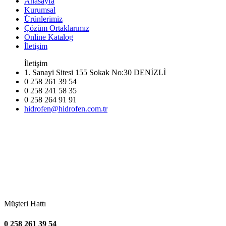
Anasayfa
Kurumsal
Ürünlerimiz
Çözüm Ortaklarımız
Online Katalog
İletişim
İletişim
1. Sanayi Sitesi 155 Sokak No:30 DENİZLİ
0 258 261 39 54
0 258 241 58 35
0 258 264 91 91
hidrofen@hidrofen.com.tr
Müşteri Hattı
0 258 261 39 54