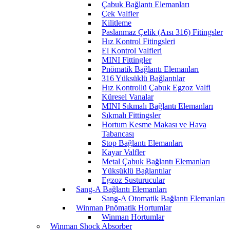
Çabuk Bağlantı Elemanları
Çek Valfler
Kilitleme
Paslanmaz Çelik (Aısı 316) Fitingsler
Hız Kontrol Fitingsleri
El Kontrol Valfleri
MINI Fittingler
Pnömatik Bağlantı Elemanları
316 Yüksüklü Bağlantılar
Hız Kontrollü Çabuk Egzoz Valfi
Küresel Vanalar
MINI Sıkmalı Bağlantı Elemanları
Sıkmalı Fittingsler
Hortum Kesme Makası ve Hava
Tabancası
Stop Bağlantı Elemanları
Kayar Valfler
Metal Çabuk Bağlantı Elemanları
Yüksüklü Bağlantılar
Egzoz Susturucular
Sang-A Bağlantı Elemanları
Sang-A Otomatik Bağlantı Elemanları
Winman Pnömatik Hortumlar
Winman Hortumlar
Winman Shock Absorber