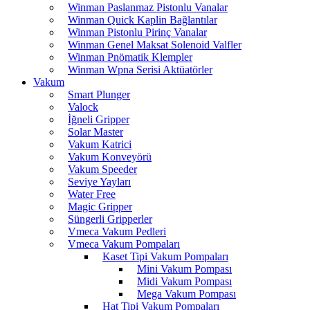
Winman Paslanmaz Pistonlu Vanalar
Winman Quick Kaplin Bağlantılar
Winman Pistonlu Pirinç Vanalar
Winman Genel Maksat Solenoid Valfler
Winman Pnömatik Klempler
Winman Wpna Serisi Aktüatörler
Vakum
Smart Plunger
Valock
İğneli Gripper
Solar Master
Vakum Katrici
Vakum Konveyörü
Vakum Speeder
Seviye Yayları
Water Free
Magic Gripper
Süngerli Gripperler
Vmeca Vakum Pedleri
Vmeca Vakum Pompaları
Kaset Tipi Vakum Pompaları
Mini Vakum Pompası
Midi Vakum Pompası
Mega Vakum Pompası
Hat Tipi Vakum Pompaları