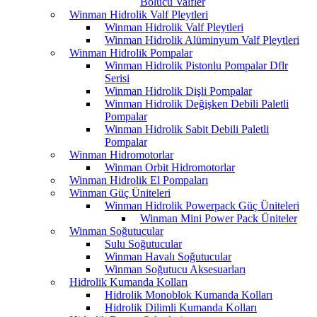
Bölücü Valfler
Winman Hidrolik Valf Pleytleri
Winman Hidrolik Valf Pleytleri
Winman Hidrolik Alüminyum Valf Pleytleri
Winman Hidrolik Pompalar
Winman Hidrolik Pistonlu Pompalar Dflr
Serisi
Winman Hidrolik Dişli Pompalar
Winman Hidrolik Değişken Debili Paletli
Pompalar
Winman Hidrolik Sabit Debili Paletli
Pompalar
Winman Hidromotorlar
Winman Orbit Hidromotorlar
Winman Hidrolik El Pompaları
Winman Güç Üniteleri
Winman Hidrolik Powerpack Güç Üniteleri
Winman Mini Power Pack Üniteler
Winman Soğutucular
Sulu Soğutucular
Winman Havalı Soğutucular
Winman Soğutucu Aksesuarları
Hidrolik Kumanda Kolları
Hidrolik Monoblok Kumanda Kolları
Hidrolik Dilimli Kumanda Kolları