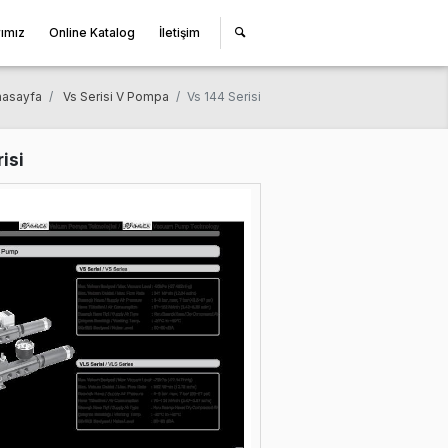
miz
Çözüm Ortaklarımız
Online Katalog
İletişim
Anasayfa
Vs Serisi V Pompa
Vs 144 Ser
Vs 144 Serisi