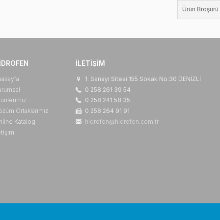
HIDROFEN
İLETIŞIM
Anasayfa
1. Sanayi Sitesi 155 So
Kurumsal
0 258 261 39 54
Ürünlerimiz
0 258 241 58 35
Çözüm Ortaklarımız
0 258 264 91 91
Online Katalog
hidrofen@hidrofen.com.
İletişim