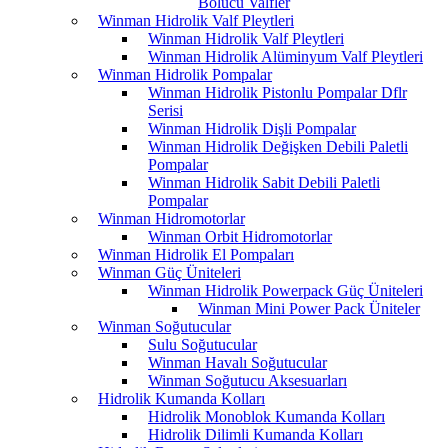
Bölücü Valfler
Winman Hidrolik Valf Pleytleri
Winman Hidrolik Valf Pleytleri
Winman Hidrolik Alüminyum Valf Pleytleri
Winman Hidrolik Pompalar
Winman Hidrolik Pistonlu Pompalar Dflr
Serisi
Winman Hidrolik Dişli Pompalar
Winman Hidrolik Değişken Debili Paletli
Pompalar
Winman Hidrolik Sabit Debili Paletli
Pompalar
Winman Hidromotorlar
Winman Orbit Hidromotorlar
Winman Hidrolik El Pompaları
Winman Güç Üniteleri
Winman Hidrolik Powerpack Güç Üniteleri
Winman Mini Power Pack Üniteler
Winman Soğutucular
Sulu Soğutucular
Winman Havalı Soğutucular
Winman Soğutucu Aksesuarları
Hidrolik Kumanda Kolları
Hidrolik Monoblok Kumanda Kolları
Hidrolik Dilimli Kumanda Kolları