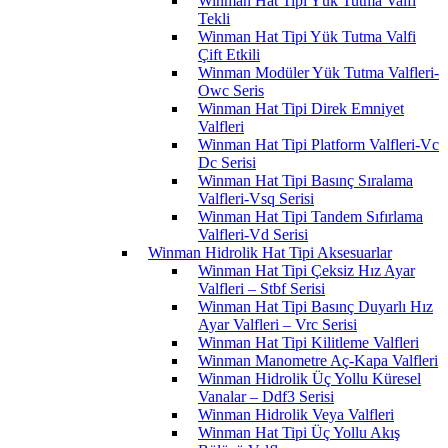
Winman Hat Tipi Yük Tutma Valfi
Tekli
Winman Hat Tipi Yük Tutma Valfi
Çift Etkili
Winman Modüler Yük Tutma Valfleri-
Owc Seris
Winman Hat Tipi Direk Emniyet
Valfleri
Winman Hat Tipi Platform Valfleri-Vc
Dc Serisi
Winman Hat Tipi Basınç Sıralama
Valfleri-Vsq Serisi
Winman Hat Tipi Tandem Sıfırlama
Valfleri-Vd Serisi
Winman Hidrolik Hat Tipi Aksesuarlar
Winman Hat Tipi Çeksiz Hız Ayar
Valfleri – Stbf Serisi
Winman Hat Tipi Basınç Duyarlı Hız
Ayar Valfleri – Vrc Serisi
Winman Hat Tipi Kilitleme Valfleri
Winman Manometre Aç-Kapa Valfleri
Winman Hidrolik Üç Yollu Küresel
Vanalar – Ddf3 Serisi
Winman Hidrolik Veya Valfleri
Winman Hat Tipi Üç Yollu Akış