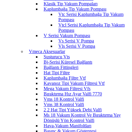
Klasik Tip Vakum Pompaları
Kaplumbağa Tip Vakum Pompası
Vtc Serisi Kaplumbağa Tip Vakum
Pompası
Vtcl Serisi Kaplumbağa Tip Vakum
Pompası
V Serisi Vakum Pompası
Vs Serisi V Pompa
Vls Serisi V Pompa
Vmeca Aksesuarlar
Susturucu Vts
Bj-Serisi Küresel Bağlantı
Bağlantı Fittingleri
Hat Tipi Filtre
Kaplumbağa Filtre Vtf
Kavanoz Tipi Vakum Filtresi Vtf
Mega Vakum Filtresi Vfs
Bıraktırma Hız Ayar Valfi 7770
Vms 18 Kontrol Valfi
Vms 38 Kontrol Valfi
2 2 Hat Tipi Yüksek Debi Valfi
Ms 18 Vakum Kontrol Ve Bıraktırma Yay
Dönüşlü Yön Kontrol Valfi
Hava-Vakum Manifoltları
Basınç & Vakum Göstergesi