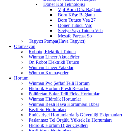
Döner Kol Teknolojisi
Vpf Boru Düz Bağlantı
Boru Köşe Bağlantı
Boru Tutucu Vsa 27
Döner Tutucu Vsc
Seviye Yayı Tutucu Vsb
Mesafe Parçası So
Taşıyıcı Pompa(Hava Taşıyıcı)
Otomasyon
Robotıq Elektrikli Tutucu
Winman Lineer Aktuatörler
On Robot Elektrikli Tutucu
Winman Lineer Yataklar
Winman Kremayerler
Hortum
Winman Pvc Şeffaf Telli Hortum
Hidrolik Hortum Presli Rekorları
Poliüretan Bakır Telli Fleks Hortumlar
Winman Hidrolik Hortumlar
Winman Bezli Hava Hortumları 10bar
Bezli Su Hortumları
Endüstriyel Hortumlarda İş Güvenliği Ekipmanları
Paslanmaz Tel Örgülü Yüksek Isı Hortumları
Hidrolik Hortum Diğer Çeşitleri
Bezli Hava Hortumları