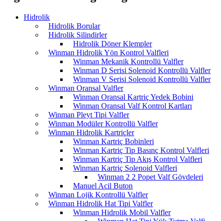
Hidrolik
Hidrolik Borular
Hidrolik Silindirler
Hidrolik Döner Klempler
Winman Hidrolik Yön Kontrol Valfleri
Winman Mekanik Kontrollü Valfler
Winman D Serisi Solenoid Kontrollü Valfler
Winman V Serisi Solenoid Kontrollü Valfler
Winman Oransal Valfler
Winman Oransal Kartriç Yedek Bobini
Winman Oransal Valf Kontrol Kartları
Winman Pleyt Tipi Valfler
Winman Modüler Kontrollü Valfler
Winman Hidrolik Kartriçler
Winman Kartriç Bobinleri
Winman Kartriç Tip Basınç Kontrol Valfleri
Winman Kartriç Tip Akış Kontrol Valfleri
Winman Kartriç Solenoid Valfleri
Winman 2 2 Popet Valf Gövdeleri
Manuel Acil Buton
Winman Lojik Kontrollü Valfler
Winman Hidrolik Hat Tipi Valfler
Winman Hidrolik Mobil Valfler