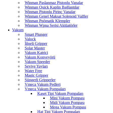
Winman Paslanmaz Pistonlu Vanalar
Winman Quick Kaplin Bağlantılar
Winman Pistonlu Pirinç Vanalar
Winman Genel Maksat Solenoid Valfler
Winman Pnömatik Klempler
Winman Wpna Serisi Aktüatörler
Vakum
Smart Plunger
Valock
İğneli Gripper
Solar Master
Vakum Katrici
Vakum Konveyörü
Vakum Speeder
Seviye Yayları
Water Free
Magic Gripper
Süngerli Gripperler
Vmeca Vakum Pedleri
Vmeca Vakum Pompaları
Kaset Tipi Vakum Pompaları
Mini Vakum Pompası
Midi Vakum Pompası
Mega Vakum Pompası
Hat Tipi Vakum Pompaları