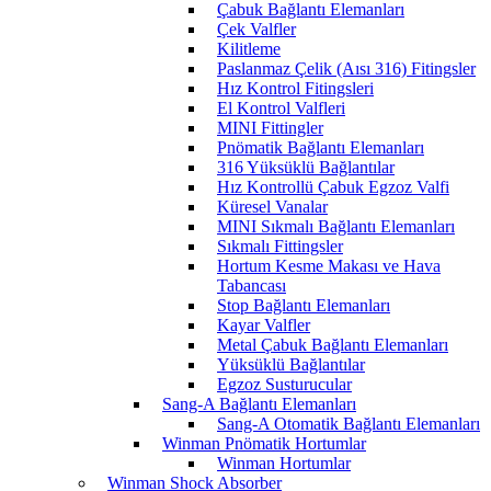
Çabuk Bağlantı Elemanları
Çek Valfler
Kilitleme
Paslanmaz Çelik (Aısı 316) Fitingsler
Hız Kontrol Fitingsleri
El Kontrol Valfleri
MINI Fittingler
Pnömatik Bağlantı Elemanları
316 Yüksüklü Bağlantılar
Hız Kontrollü Çabuk Egzoz Valfi
Küresel Vanalar
MINI Sıkmalı Bağlantı Elemanları
Sıkmalı Fittingsler
Hortum Kesme Makası ve Hava
Tabancası
Stop Bağlantı Elemanları
Kayar Valfler
Metal Çabuk Bağlantı Elemanları
Yüksüklü Bağlantılar
Egzoz Susturucular
Sang-A Bağlantı Elemanları
Sang-A Otomatik Bağlantı Elemanları
Winman Pnömatik Hortumlar
Winman Hortumlar
Winman Shock Absorber