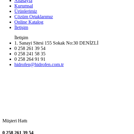
Anasayfa
Kurumsal
Ürünlerimiz
Çözüm Ortaklarımız
Online Katalog
İletişim
İletişim
1. Sanayi Sitesi 155 Sokak No:30 DENİZLİ
0 258 261 39 54
0 258 241 58 35
0 258 264 91 91
hidrofen@hidrofen.com.tr
Müşteri Hattı
0 258 261 39 54