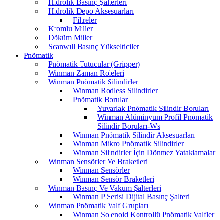
Hidrolik Basınç Şalterleri
Hidrolik Depo Aksesuarları
Filtreler
Kromlu Miller
Döküm Miller
Scanwıll Basınç Yükselticiler
Pnömatik
Pnömatik Tutucular (Gripper)
Winman Zaman Roleleri
Winman Pnömatik Silindirler
Winman Rodless Silindirler
Pnömatik Borular
Yuvarlak Pnömatik Silindir Boruları
Winman Alüminyum Profil Pnömatik
Silindir Boruları-Ws
Winman Pnömatik Silindir Aksesuarları
Winman Mikro Pnömatik Silindirler
Winman Silindirler İçin Dönmez Yataklamalar
Winman Sensörler Ve Braketleri
Winman Sensörler
Winman Sensör Braketleri
Winman Basınç Ve Vakum Şalterleri
Winman P Serisi Dijital Basınç Şalteri
Winman Pnömatik Valf Grupları
Winman Solenoid Kontrollü Pnömatik Valfler