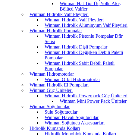
Winman Hat Tipi Üç Yollu Akış
Bölücü Valfler
Winman Hidrolik Valf Pleytleri
Winman Hidrolik Valf Pleytleri
Winman Hidrolik Alüminyum Valf Pleytleri
Winman Hidrolik Pompalar
Winman Hidrolik Pistonlu Pompalar Dflr
Serisi
Winman Hidrolik Dişli Pompalar
Winman Hidrolik Değişken Debili Paletli
Pompalar
Winman Hidrolik Sabit Debili Paletli
Pompalar
Winman Hidromotorlar
Winman Orbit Hidromotorlar
Winman Hidrolik El Pompaları
Winman Güç Üniteleri
Winman Hidrolik Powerpack Güç Üniteleri
Winman Mini Power Pack Üniteler
Winman Soğutucular
Sulu Soğutucular
Winman Havalı Soğutucular
Winman Soğutucu Aksesuarları
Hidrolik Kumanda Kolları
Hidrolik Monoblok Kumanda Kolları