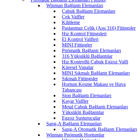
Winman Bağlantı Elemanları
Çabuk Bağlantı Elemanları
Çek Valfler
Kilitleme
Paslanmaz Çelik (Aısı 316) Fitingsler
Hız Kontrol Fitingsleri
El Kontrol Valfleri
MINI Fittingler
Pnömatik Bağlantı Elemanları
316 Yüksüklü Bağlantılar
Hız Kontrollü Çabuk Egzoz Valfi
Küresel Vanalar
MINI Sıkmalı Bağlantı Elemanları
Sıkmalı Fittingsler
Hortum Kesme Makası ve Hava
Tabancası
Stop Bağlantı Elemanları
Kayar Valfler
Metal Çabuk Bağlantı Elemanları
Yüksüklü Bağlantılar
Egzoz Susturucular
Sang-A Bağlantı Elemanları
Sang-A Otomatik Bağlantı Elemanları
Winman Pnömatik Hortumlar