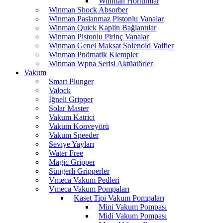
Winman Hortumlar
Winman Shock Absorber
Winman Paslanmaz Pistonlu Vanalar
Winman Quick Kaplin Bağlantılar
Winman Pistonlu Pirinç Vanalar
Winman Genel Maksat Solenoid Valfler
Winman Pnömatik Klempler
Winman Wpna Serisi Aktüatörler
Vakum
Smart Plunger
Valock
İğneli Gripper
Solar Master
Vakum Katrici
Vakum Konveyörü
Vakum Speeder
Seviye Yayları
Water Free
Magic Gripper
Süngerli Gripperler
Vmeca Vakum Pedleri
Vmeca Vakum Pompaları
Kaset Tipi Vakum Pompaları
Mini Vakum Pompası
Midi Vakum Pompası