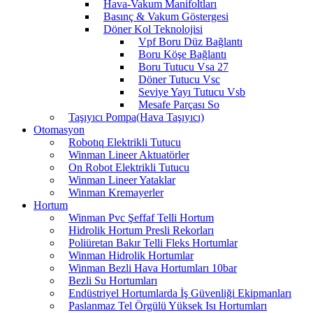
Hava-Vakum Manifoltları
Basınç & Vakum Göstergesi
Döner Kol Teknolojisi
Vpf Boru Düz Bağlantı
Boru Köşe Bağlantı
Boru Tutucu Vsa 27
Döner Tutucu Vsc
Seviye Yayı Tutucu Vsb
Mesafe Parçası So
Taşıyıcı Pompa(Hava Taşıyıcı)
Otomasyon
Robotıq Elektrikli Tutucu
Winman Lineer Aktuatörler
On Robot Elektrikli Tutucu
Winman Lineer Yataklar
Winman Kremayerler
Hortum
Winman Pvc Şeffaf Telli Hortum
Hidrolik Hortum Presli Rekorları
Poliüretan Bakır Telli Fleks Hortumlar
Winman Hidrolik Hortumlar
Winman Bezli Hava Hortumları 10bar
Bezli Su Hortumları
Endüstriyel Hortumlarda İş Güvenliği Ekipmanları
Paslanmaz Tel Örgülü Yüksek Isı Hortumları