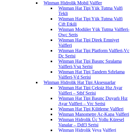
Winman Hidrolik Mobil Valfler
Winman Hat Tipi Yük Tutma Valfi
Tekli
Winman Hat Tipi Yük Tutma Valfi
Çift Etkili
Winman Modüler Yük Tutma Valfleri-
Owc Seris
Winman Hat Tipi Direk Emniyet
Valfleri
Winman Hat Tipi Platform Valfleri-Vc
Dc Serisi
Winman Hat Tipi Basınç Sıralama
Valfleri-Vsq Serisi
Winman Hat Tipi Tandem Sıfırlama
Valfleri-Vd Serisi
Winman Hidrolik Hat Tipi Aksesuarlar
Winman Hat Tipi Çeksiz Hız Ayar
Valfleri – Stbf Serisi
Winman Hat Tipi Basınç Duyarlı Hız
Ayar Valfleri – Vrc Serisi
Winman Hat Tipi Kilitleme Valfleri
Winman Manometre Aç-Kapa Valfleri
Winman Hidrolik Üç Yollu Küresel
Vanalar – Ddf3 Serisi
Winman Hidrolik Veya Valfleri