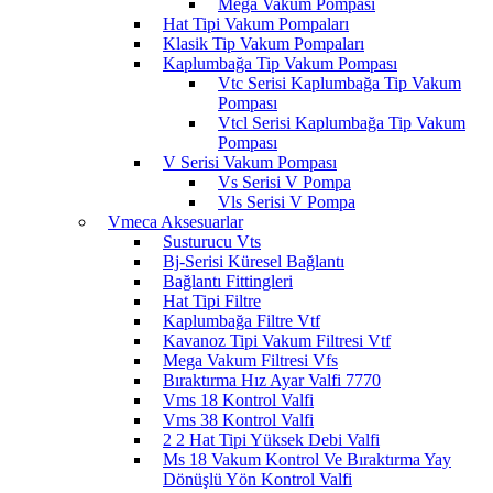
Mega Vakum Pompası
Hat Tipi Vakum Pompaları
Klasik Tip Vakum Pompaları
Kaplumbağa Tip Vakum Pompası
Vtc Serisi Kaplumbağa Tip Vakum
Pompası
Vtcl Serisi Kaplumbağa Tip Vakum
Pompası
V Serisi Vakum Pompası
Vs Serisi V Pompa
Vls Serisi V Pompa
Vmeca Aksesuarlar
Susturucu Vts
Bj-Serisi Küresel Bağlantı
Bağlantı Fittingleri
Hat Tipi Filtre
Kaplumbağa Filtre Vtf
Kavanoz Tipi Vakum Filtresi Vtf
Mega Vakum Filtresi Vfs
Bıraktırma Hız Ayar Valfi 7770
Vms 18 Kontrol Valfi
Vms 38 Kontrol Valfi
2 2 Hat Tipi Yüksek Debi Valfi
Ms 18 Vakum Kontrol Ve Bıraktırma Yay
Dönüşlü Yön Kontrol Valfi