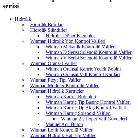
serisi
Hidrolik
Hidrolik Borular
Hidrolik Silindirler
Hidrolik Döner Klempler
Winman Hidrolik Yön Kontrol Valfleri
Winman Mekanik Kontrollü Valfler
Winman D Serisi Solenoid Kontrollü Valfler
Winman V Serisi Solenoid Kontrollü Valfler
Winman Oransal Valfler
Winman Oransal Kartriç Yedek Bobini
Winman Oransal Valf Kontrol Kartları
Winman Pleyt Tipi Valfler
Winman Modüler Kontrollü Valfler
Winman Hidrolik Kartriçler
Winman Kartriç Bobinleri
Winman Kartriç Tip Basınç Kontrol Valfleri
Winman Kartriç Tip Akış Kontrol Valfleri
Winman Kartriç Solenoid Valfleri
Winman 2 2 Popet Valf Gövdeleri
Manuel Acil Buton
Winman Lojik Kontrollü Valfler
Winman Hidrolik Hat Tipi Valfler