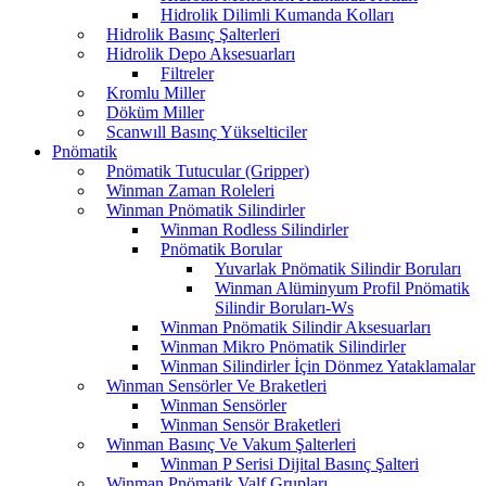
Hidrolik Dilimli Kumanda Kolları
Hidrolik Basınç Şalterleri
Hidrolik Depo Aksesuarları
Filtreler
Kromlu Miller
Döküm Miller
Scanwıll Basınç Yükselticiler
Pnömatik
Pnömatik Tutucular (Gripper)
Winman Zaman Roleleri
Winman Pnömatik Silindirler
Winman Rodless Silindirler
Pnömatik Borular
Yuvarlak Pnömatik Silindir Boruları
Winman Alüminyum Profil Pnömatik
Silindir Boruları-Ws
Winman Pnömatik Silindir Aksesuarları
Winman Mikro Pnömatik Silindirler
Winman Silindirler İçin Dönmez Yataklamalar
Winman Sensörler Ve Braketleri
Winman Sensörler
Winman Sensör Braketleri
Winman Basınç Ve Vakum Şalterleri
Winman P Serisi Dijital Basınç Şalteri
Winman Pnömatik Valf Grupları