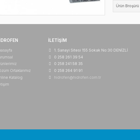
HIDROFEN
İLETIŞIM
Anasayfa
1. Sanayi Sitesi 155 So
Kurumsal
0 258 261 39 54
Ürünlerimiz
0 258 241 58 35
Çözüm Ortaklarımız
0 258 264 91 91
Online Katalog
hidrofen@hidrofen.com.
İletişim