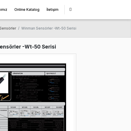
miz
Çözüm Ortaklarımız
Online Katalog
İletişim
Anasayfa
Winman Sensörler
Winman Sensörler -Wt-50 Ser
Winman Sensörler -Wt-50 Serisi