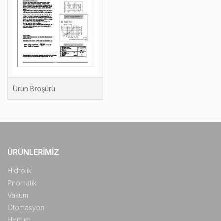
Ürün Broşürü
ÜRÜNLERIMIZ
Hidrolik
Pnömatik
Vakum
Otomasyon
Hortum