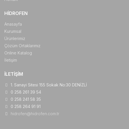
HIDROFEN
Anasayfa
Kurumsal
Ürünlerimiz
Çözüm Ortaklarımız
Online Katalog
İletişim
İLETIŞIM
1. Sanayi Sitesi 155 Sokak No:30 DENİZLİ
0 258 261 39 54
0 258 241 58 35
0 258 264 91 91
hidrofen@hidrofen.com.tr