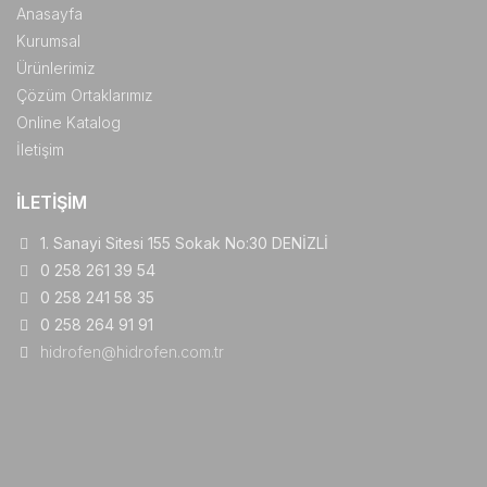
Anasayfa
Kurumsal
Ürünlerimiz
Çözüm Ortaklarımız
Online Katalog
İletişim
İLETIŞIM
1. Sanayi Sitesi 155 Sokak No:30 DENİZLİ
0 258 261 39 54
0 258 241 58 35
0 258 264 91 91
hidrofen@hidrofen.com.tr