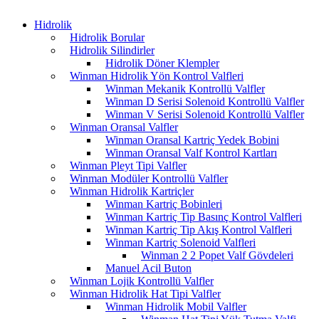
Hidrolik
Hidrolik Borular
Hidrolik Silindirler
Hidrolik Döner Klempler
Winman Hidrolik Yön Kontrol Valfleri
Winman Mekanik Kontrollü Valfler
Winman D Serisi Solenoid Kontrollü Valfler
Winman V Serisi Solenoid Kontrollü Valfler
Winman Oransal Valfler
Winman Oransal Kartriç Yedek Bobini
Winman Oransal Valf Kontrol Kartları
Winman Pleyt Tipi Valfler
Winman Modüler Kontrollü Valfler
Winman Hidrolik Kartriçler
Winman Kartriç Bobinleri
Winman Kartriç Tip Basınç Kontrol Valfleri
Winman Kartriç Tip Akış Kontrol Valfleri
Winman Kartriç Solenoid Valfleri
Winman 2 2 Popet Valf Gövdeleri
Manuel Acil Buton
Winman Lojik Kontrollü Valfler
Winman Hidrolik Hat Tipi Valfler
Winman Hidrolik Mobil Valfler