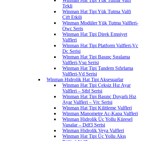
Winman Hat Tipi Yük Tutma Valfi
Tekli
Winman Hat Tipi Yük Tutma Valfi
Çift Etkili
Winman Modüler Yük Tutma Valfleri-
Owc Seris
Winman Hat Tipi Direk Emniyet
Valfleri
Winman Hat Tipi Platform Valfleri-Vc
Dc Serisi
Winman Hat Tipi Basınç Sıralama
Valfleri-Vsq Serisi
Winman Hat Tipi Tandem Sıfırlama
Valfleri-Vd Serisi
Winman Hidrolik Hat Tipi Aksesuarlar
Winman Hat Tipi Çeksiz Hız Ayar
Valfleri – Stbf Serisi
Winman Hat Tipi Basınç Duyarlı Hız
Ayar Valfleri – Vrc Serisi
Winman Hat Tipi Kilitleme Valfleri
Winman Manometre Aç-Kapa Valfleri
Winman Hidrolik Üç Yollu Küresel
Vanalar – Ddf3 Serisi
Winman Hidrolik Veya Valfleri
Winman Hat Tipi Üç Yollu Akış