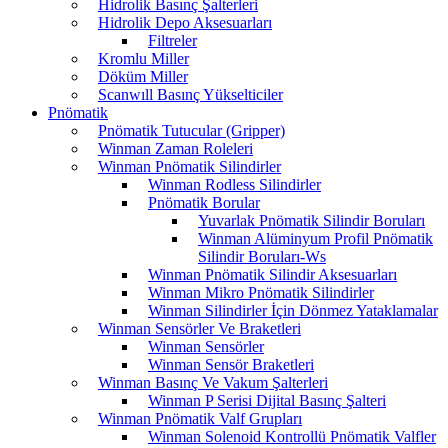
Hidrolik Basınç Şalterleri
Hidrolik Depo Aksesuarları
Filtreler
Kromlu Miller
Döküm Miller
Scanwıll Basınç Yükselticiler
Pnömatik
Pnömatik Tutucular (Gripper)
Winman Zaman Roleleri
Winman Pnömatik Silindirler
Winman Rodless Silindirler
Pnömatik Borular
Yuvarlak Pnömatik Silindir Boruları
Winman Alüminyum Profil Pnömatik
Silindir Boruları-Ws
Winman Pnömatik Silindir Aksesuarları
Winman Mikro Pnömatik Silindirler
Winman Silindirler İçin Dönmez Yataklamalar
Winman Sensörler Ve Braketleri
Winman Sensörler
Winman Sensör Braketleri
Winman Basınç Ve Vakum Şalterleri
Winman P Serisi Dijital Basınç Şalteri
Winman Pnömatik Valf Grupları
Winman Solenoid Kontrollü Pnömatik Valfler