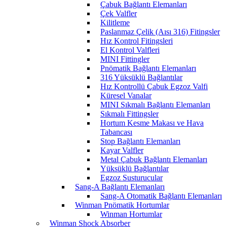
Çabuk Bağlantı Elemanları
Çek Valfler
Kilitleme
Paslanmaz Çelik (Aısı 316) Fitingsler
Hız Kontrol Fitingsleri
El Kontrol Valfleri
MINI Fittingler
Pnömatik Bağlantı Elemanları
316 Yüksüklü Bağlantılar
Hız Kontrollü Çabuk Egzoz Valfi
Küresel Vanalar
MINI Sıkmalı Bağlantı Elemanları
Sıkmalı Fittingsler
Hortum Kesme Makası ve Hava
Tabancası
Stop Bağlantı Elemanları
Kayar Valfler
Metal Çabuk Bağlantı Elemanları
Yüksüklü Bağlantılar
Egzoz Susturucular
Sang-A Bağlantı Elemanları
Sang-A Otomatik Bağlantı Elemanları
Winman Pnömatik Hortumlar
Winman Hortumlar
Winman Shock Absorber