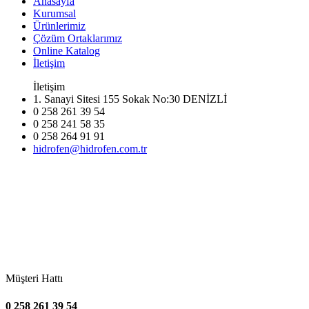
Anasayfa
Kurumsal
Ürünlerimiz
Çözüm Ortaklarımız
Online Katalog
İletişim
İletişim
1. Sanayi Sitesi 155 Sokak No:30 DENİZLİ
0 258 261 39 54
0 258 241 58 35
0 258 264 91 91
hidrofen@hidrofen.com.tr
Müşteri Hattı
0 258 261 39 54