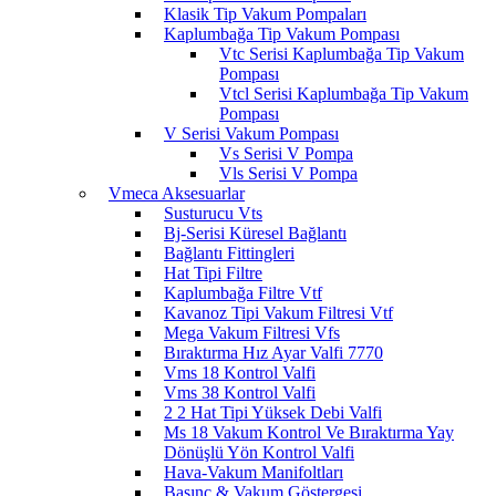
Klasik Tip Vakum Pompaları
Kaplumbağa Tip Vakum Pompası
Vtc Serisi Kaplumbağa Tip Vakum
Pompası
Vtcl Serisi Kaplumbağa Tip Vakum
Pompası
V Serisi Vakum Pompası
Vs Serisi V Pompa
Vls Serisi V Pompa
Vmeca Aksesuarlar
Susturucu Vts
Bj-Serisi Küresel Bağlantı
Bağlantı Fittingleri
Hat Tipi Filtre
Kaplumbağa Filtre Vtf
Kavanoz Tipi Vakum Filtresi Vtf
Mega Vakum Filtresi Vfs
Bıraktırma Hız Ayar Valfi 7770
Vms 18 Kontrol Valfi
Vms 38 Kontrol Valfi
2 2 Hat Tipi Yüksek Debi Valfi
Ms 18 Vakum Kontrol Ve Bıraktırma Yay
Dönüşlü Yön Kontrol Valfi
Hava-Vakum Manifoltları
Basınç & Vakum Göstergesi