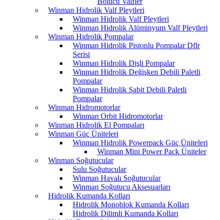
Bölücü Valfler
Winman Hidrolik Valf Pleytleri
Winman Hidrolik Valf Pleytleri
Winman Hidrolik Alüminyum Valf Pleytleri
Winman Hidrolik Pompalar
Winman Hidrolik Pistonlu Pompalar Dflr
Serisi
Winman Hidrolik Dişli Pompalar
Winman Hidrolik Değişken Debili Paletli
Pompalar
Winman Hidrolik Sabit Debili Paletli
Pompalar
Winman Hidromotorlar
Winman Orbit Hidromotorlar
Winman Hidrolik El Pompaları
Winman Güç Üniteleri
Winman Hidrolik Powerpack Güç Üniteleri
Winman Mini Power Pack Üniteler
Winman Soğutucular
Sulu Soğutucular
Winman Havalı Soğutucular
Winman Soğutucu Aksesuarları
Hidrolik Kumanda Kolları
Hidrolik Monoblok Kumanda Kolları
Hidrolik Dilimli Kumanda Kolları