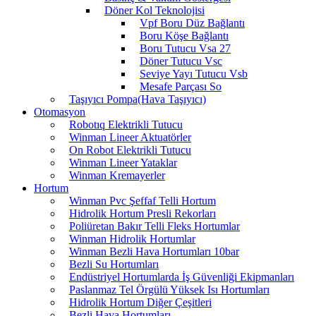
Döner Kol Teknolojisi
Vpf Boru Düz Bağlantı
Boru Köşe Bağlantı
Boru Tutucu Vsa 27
Döner Tutucu Vsc
Seviye Yayı Tutucu Vsb
Mesafe Parçası So
Taşıyıcı Pompa(Hava Taşıyıcı)
Otomasyon
Robotıq Elektrikli Tutucu
Winman Lineer Aktuatörler
On Robot Elektrikli Tutucu
Winman Lineer Yataklar
Winman Kremayerler
Hortum
Winman Pvc Şeffaf Telli Hortum
Hidrolik Hortum Presli Rekorları
Poliüretan Bakır Telli Fleks Hortumlar
Winman Hidrolik Hortumlar
Winman Bezli Hava Hortumları 10bar
Bezli Su Hortumları
Endüstriyel Hortumlarda İş Güvenliği Ekipmanları
Paslanmaz Tel Örgülü Yüksek Isı Hortumları
Hidrolik Hortum Diğer Çeşitleri
Bezli Hava Hortumları