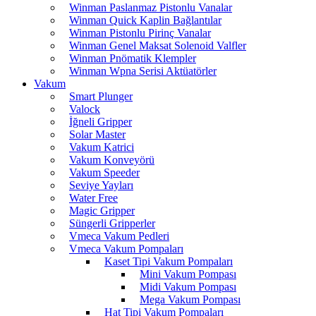
Winman Paslanmaz Pistonlu Vanalar
Winman Quick Kaplin Bağlantılar
Winman Pistonlu Pirinç Vanalar
Winman Genel Maksat Solenoid Valfler
Winman Pnömatik Klempler
Winman Wpna Serisi Aktüatörler
Vakum
Smart Plunger
Valock
İğneli Gripper
Solar Master
Vakum Katrici
Vakum Konveyörü
Vakum Speeder
Seviye Yayları
Water Free
Magic Gripper
Süngerli Gripperler
Vmeca Vakum Pedleri
Vmeca Vakum Pompaları
Kaset Tipi Vakum Pompaları
Mini Vakum Pompası
Midi Vakum Pompası
Mega Vakum Pompası
Hat Tipi Vakum Pompaları