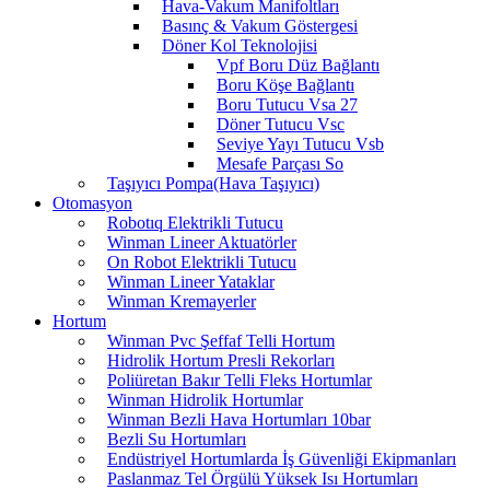
Hava-Vakum Manifoltları
Basınç & Vakum Göstergesi
Döner Kol Teknolojisi
Vpf Boru Düz Bağlantı
Boru Köşe Bağlantı
Boru Tutucu Vsa 27
Döner Tutucu Vsc
Seviye Yayı Tutucu Vsb
Mesafe Parçası So
Taşıyıcı Pompa(Hava Taşıyıcı)
Otomasyon
Robotıq Elektrikli Tutucu
Winman Lineer Aktuatörler
On Robot Elektrikli Tutucu
Winman Lineer Yataklar
Winman Kremayerler
Hortum
Winman Pvc Şeffaf Telli Hortum
Hidrolik Hortum Presli Rekorları
Poliüretan Bakır Telli Fleks Hortumlar
Winman Hidrolik Hortumlar
Winman Bezli Hava Hortumları 10bar
Bezli Su Hortumları
Endüstriyel Hortumlarda İş Güvenliği Ekipmanları
Paslanmaz Tel Örgülü Yüksek Isı Hortumları