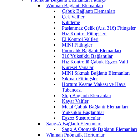
Winman Bağlantı Elemanları
Çabuk Bağlantı Elemanları
Çek Valfler
Kilitleme
Paslanmaz Çelik (Aısı 316) Fitingsler
Hız Kontrol Fitingsleri
El Kontrol Valfleri
MINI Fittingler
Pnömatik Bağlantı Elemanları
316 Yüksüklü Bağlantılar
Hız Kontrollü Çabuk Egzoz Valfi
Küresel Vanalar
MINI Sıkmalı Bağlantı Elemanları
Sıkmalı Fittingsler
Hortum Kesme Makası ve Hava
Tabancası
Stop Bağlantı Elemanları
Kayar Valfler
Metal Çabuk Bağlantı Elemanları
Yüksüklü Bağlantılar
Egzoz Susturucular
Sang-A Bağlantı Elemanları
Sang-A Otomatik Bağlantı Elemanları
Winman Pnömatik Hortumlar