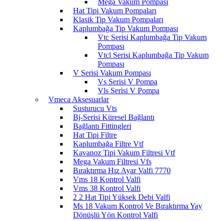
Mega Vakum Pompası
Hat Tipi Vakum Pompaları
Klasik Tip Vakum Pompaları
Kaplumbağa Tip Vakum Pompası
Vtc Serisi Kaplumbağa Tip Vakum
Pompası
Vtcl Serisi Kaplumbağa Tip Vakum
Pompası
V Serisi Vakum Pompası
Vs Serisi V Pompa
Vls Serisi V Pompa
Vmeca Aksesuarlar
Susturucu Vts
Bj-Serisi Küresel Bağlantı
Bağlantı Fittingleri
Hat Tipi Filtre
Kaplumbağa Filtre Vtf
Kavanoz Tipi Vakum Filtresi Vtf
Mega Vakum Filtresi Vfs
Bıraktırma Hız Ayar Valfi 7770
Vms 18 Kontrol Valfi
Vms 38 Kontrol Valfi
2 2 Hat Tipi Yüksek Debi Valfi
Ms 18 Vakum Kontrol Ve Bıraktırma Yay
Dönüşlü Yön Kontrol Valfi