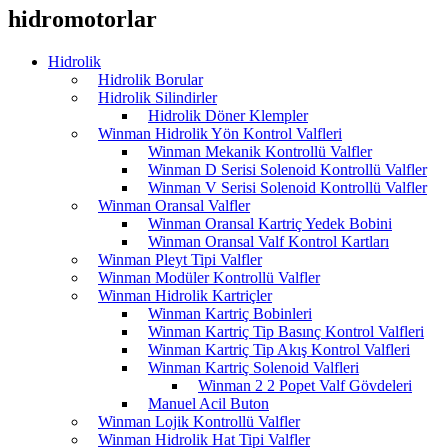
hidromotorlar
Hidrolik
Hidrolik Borular
Hidrolik Silindirler
Hidrolik Döner Klempler
Winman Hidrolik Yön Kontrol Valfleri
Winman Mekanik Kontrollü Valfler
Winman D Serisi Solenoid Kontrollü Valfler
Winman V Serisi Solenoid Kontrollü Valfler
Winman Oransal Valfler
Winman Oransal Kartriç Yedek Bobini
Winman Oransal Valf Kontrol Kartları
Winman Pleyt Tipi Valfler
Winman Modüler Kontrollü Valfler
Winman Hidrolik Kartriçler
Winman Kartriç Bobinleri
Winman Kartriç Tip Basınç Kontrol Valfleri
Winman Kartriç Tip Akış Kontrol Valfleri
Winman Kartriç Solenoid Valfleri
Winman 2 2 Popet Valf Gövdeleri
Manuel Acil Buton
Winman Lojik Kontrollü Valfler
Winman Hidrolik Hat Tipi Valfler