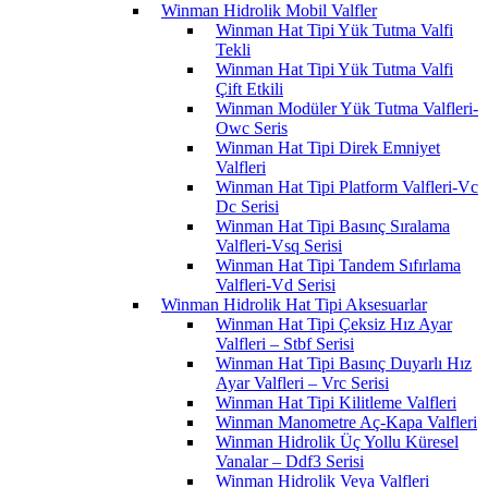
Winman Hidrolik Mobil Valfler
Winman Hat Tipi Yük Tutma Valfi
Tekli
Winman Hat Tipi Yük Tutma Valfi
Çift Etkili
Winman Modüler Yük Tutma Valfleri-
Owc Seris
Winman Hat Tipi Direk Emniyet
Valfleri
Winman Hat Tipi Platform Valfleri-Vc
Dc Serisi
Winman Hat Tipi Basınç Sıralama
Valfleri-Vsq Serisi
Winman Hat Tipi Tandem Sıfırlama
Valfleri-Vd Serisi
Winman Hidrolik Hat Tipi Aksesuarlar
Winman Hat Tipi Çeksiz Hız Ayar
Valfleri – Stbf Serisi
Winman Hat Tipi Basınç Duyarlı Hız
Ayar Valfleri – Vrc Serisi
Winman Hat Tipi Kilitleme Valfleri
Winman Manometre Aç-Kapa Valfleri
Winman Hidrolik Üç Yollu Küresel
Vanalar – Ddf3 Serisi
Winman Hidrolik Veya Valfleri