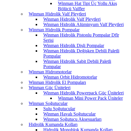
Winman Hat Tipi Üç Yollu Akış
Bölücü Valfler
Winman Hidrolik Valf Pleytleri
Winman Hidrolik Valf Pleytleri
Winman Hidrolik Alüminyum Valf Pleytleri
Winman Hidrolik Pompalar
Winman Hidrolik Pistonlu Pompalar Dflr
Serisi
Winman Hidrolik Dişli Pompalar
Winman Hidrolik Değişken Debili Paletli
Pompalar
Winman Hidrolik Sabit Debili Paletli
Pompalar
Winman Hidromotorlar
Winman Orbit Hidromotorlar
Winman Hidrolik El Pompaları
Winman Güç Üniteleri
Winman Hidrolik Powerpack Güç Üniteleri
Winman Mini Power Pack Üniteler
Winman Soğutucular
Sulu Soğutucular
Winman Havalı Soğutucular
Winman Soğutucu Aksesuarları
Hidrolik Kumanda Kolları
Hidrolik Monoblok Kumanda Kolları