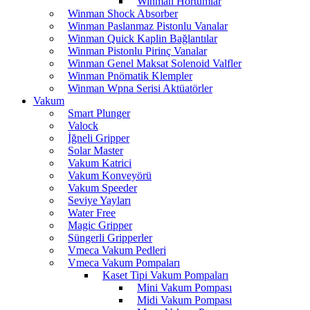
Winman Hortumlar
Winman Shock Absorber
Winman Paslanmaz Pistonlu Vanalar
Winman Quick Kaplin Bağlantılar
Winman Pistonlu Pirinç Vanalar
Winman Genel Maksat Solenoid Valfler
Winman Pnömatik Klempler
Winman Wpna Serisi Aktüatörler
Vakum
Smart Plunger
Valock
İğneli Gripper
Solar Master
Vakum Katrici
Vakum Konveyörü
Vakum Speeder
Seviye Yayları
Water Free
Magic Gripper
Süngerli Gripperler
Vmeca Vakum Pedleri
Vmeca Vakum Pompaları
Kaset Tipi Vakum Pompaları
Mini Vakum Pompası
Midi Vakum Pompası