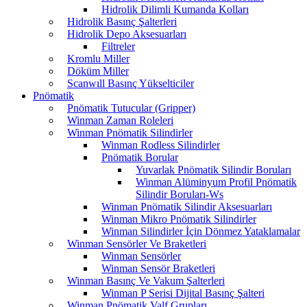
Hidrolik Dilimli Kumanda Kolları
Hidrolik Basınç Şalterleri
Hidrolik Depo Aksesuarları
Filtreler
Kromlu Miller
Döküm Miller
Scanwıll Basınç Yükselticiler
Pnömatik
Pnömatik Tutucular (Gripper)
Winman Zaman Roleleri
Winman Pnömatik Silindirler
Winman Rodless Silindirler
Pnömatik Borular
Yuvarlak Pnömatik Silindir Boruları
Winman Alüminyum Profil Pnömatik
Silindir Boruları-Ws
Winman Pnömatik Silindir Aksesuarları
Winman Mikro Pnömatik Silindirler
Winman Silindirler İçin Dönmez Yataklamalar
Winman Sensörler Ve Braketleri
Winman Sensörler
Winman Sensör Braketleri
Winman Basınç Ve Vakum Şalterleri
Winman P Serisi Dijital Basınç Şalteri
Winman Pnömatik Valf Grupları