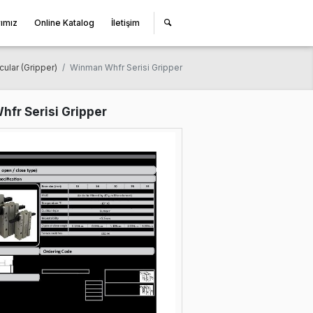
miz
Çözüm Ortaklarımız
Online Katalog
İletişim
sayfa
Pnömatik Tutucular (Gripper)
Winman Whfr Serisi Grip
Winman Whfr Serisi Gripper