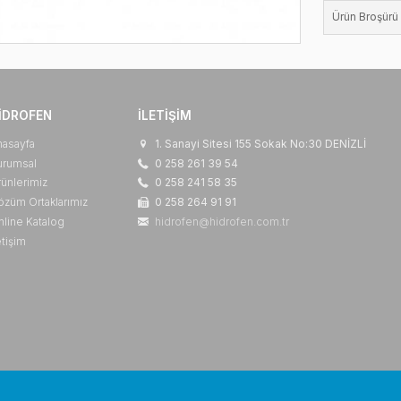
HIDROFEN
İLETIŞIM
Anasayfa
1. Sanayi Sitesi 155 So
Kurumsal
0 258 261 39 54
Ürünlerimiz
0 258 241 58 35
Çözüm Ortaklarımız
0 258 264 91 91
Online Katalog
hidrofen@hidrofen.com.
İletişim