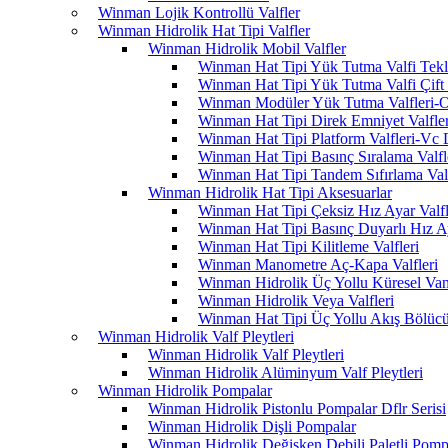
Winman Lojik Kontrollü Valfler
Winman Hidrolik Hat Tipi Valfler
Winman Hidrolik Mobil Valfler
Winman Hat Tipi Yük Tutma Valfi Tekl
Winman Hat Tipi Yük Tutma Valfi Çift 
Winman Modüler Yük Tutma Valfleri-O
Winman Hat Tipi Direk Emniyet Valfler
Winman Hat Tipi Platform Valfleri-Vc 
Winman Hat Tipi Basınç Sıralama Valfle
Winman Hat Tipi Tandem Sıfırlama Valf
Winman Hidrolik Hat Tipi Aksesuarlar
Winman Hat Tipi Çeksiz Hız Ayar Valfle
Winman Hat Tipi Basınç Duyarlı Hız Aya
Winman Hat Tipi Kilitleme Valfleri
Winman Manometre Aç-Kapa Valfleri
Winman Hidrolik Üç Yollu Küresel Vana
Winman Hidrolik Veya Valfleri
Winman Hat Tipi Üç Yollu Akış Bölücü
Winman Hidrolik Valf Pleytleri
Winman Hidrolik Valf Pleytleri
Winman Hidrolik Alüminyum Valf Pleytleri
Winman Hidrolik Pompalar
Winman Hidrolik Pistonlu Pompalar Dflr Serisi
Winman Hidrolik Dişli Pompalar
Winman Hidrolik Değişken Debili Paletli Pomp