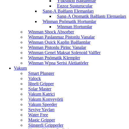
Yüksüklü Bağlantılar
Egzoz Susturucular
Sang-A Bağlantı Elemanları
Sang-A Otomatik Bağlantı Elemanları
Winman Pnömatik Hortumlar
Winman Hortumlar
Winman Shock Absorber
Winman Paslanmaz Pistonlu Vanalar
Winman Quick Kaplin Bağlantılar
Winman Pistonlu Pirinç Vanalar
Winman Genel Maksat Solenoid Valfler
Winman Pnömatik Klempler
Winman Wpna Serisi Aktüatörler
Vakum
Smart Plunger
Valock
İğneli Gripper
Solar Master
Vakum Katrici
Vakum Konveyörü
Vakum Speeder
Seviye Yayları
Water Free
Magic Gripper
Süngerli Gripperler