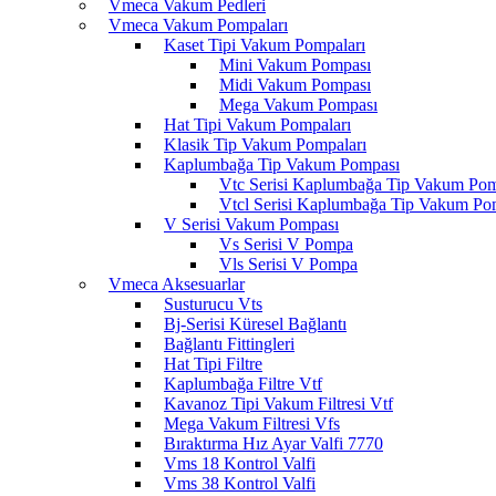
Vmeca Vakum Pedleri
Vmeca Vakum Pompaları
Kaset Tipi Vakum Pompaları
Mini Vakum Pompası
Midi Vakum Pompası
Mega Vakum Pompası
Hat Tipi Vakum Pompaları
Klasik Tip Vakum Pompaları
Kaplumbağa Tip Vakum Pompası
Vtc Serisi Kaplumbağa Tip Vakum Po
Vtcl Serisi Kaplumbağa Tip Vakum Po
V Serisi Vakum Pompası
Vs Serisi V Pompa
Vls Serisi V Pompa
Vmeca Aksesuarlar
Susturucu Vts
Bj-Serisi Küresel Bağlantı
Bağlantı Fittingleri
Hat Tipi Filtre
Kaplumbağa Filtre Vtf
Kavanoz Tipi Vakum Filtresi Vtf
Mega Vakum Filtresi Vfs
Bıraktırma Hız Ayar Valfi 7770
Vms 18 Kontrol Valfi
Vms 38 Kontrol Valfi