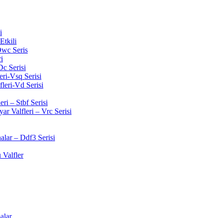
i
Etkili
wc Seris
i
Dc Serisi
ri-Vsq Serisi
leri-Vd Serisi
ri – Stbf Serisi
r Valfleri – Vrc Serisi
lar – Ddf3 Serisi
 Valfler
alar