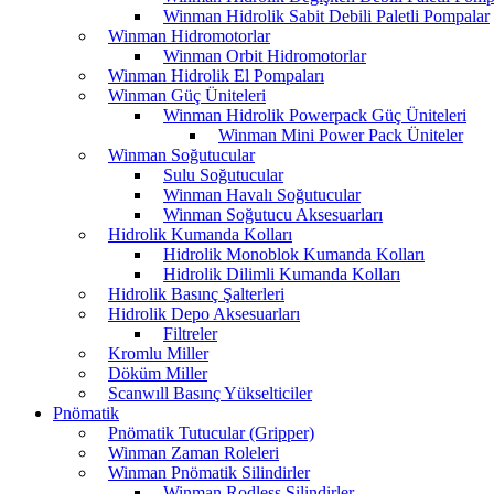
Winman Hidrolik Sabit Debili Paletli Pompalar
Winman Hidromotorlar
Winman Orbit Hidromotorlar
Winman Hidrolik El Pompaları
Winman Güç Üniteleri
Winman Hidrolik Powerpack Güç Üniteleri
Winman Mini Power Pack Üniteler
Winman Soğutucular
Sulu Soğutucular
Winman Havalı Soğutucular
Winman Soğutucu Aksesuarları
Hidrolik Kumanda Kolları
Hidrolik Monoblok Kumanda Kolları
Hidrolik Dilimli Kumanda Kolları
Hidrolik Basınç Şalterleri
Hidrolik Depo Aksesuarları
Filtreler
Kromlu Miller
Döküm Miller
Scanwıll Basınç Yükselticiler
Pnömatik
Pnömatik Tutucular (Gripper)
Winman Zaman Roleleri
Winman Pnömatik Silindirler
Winman Rodless Silindirler