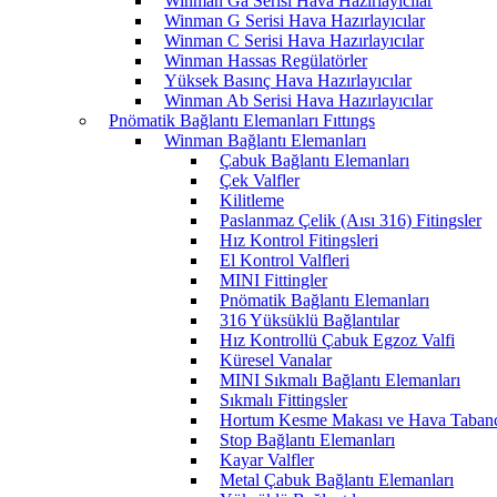
Winman Ga Serisi Hava Hazırlayıcılar
Winman G Serisi Hava Hazırlayıcılar
Winman C Serisi Hava Hazırlayıcılar
Winman Hassas Regülatörler
Yüksek Basınç Hava Hazırlayıcılar
Winman Ab Serisi Hava Hazırlayıcılar
Pnömatik Bağlantı Elemanları Fıttıngs
Winman Bağlantı Elemanları
Çabuk Bağlantı Elemanları
Çek Valfler
Kilitleme
Paslanmaz Çelik (Aısı 316) Fitingsler
Hız Kontrol Fitingsleri
El Kontrol Valfleri
MINI Fittingler
Pnömatik Bağlantı Elemanları
316 Yüksüklü Bağlantılar
Hız Kontrollü Çabuk Egzoz Valfi
Küresel Vanalar
MINI Sıkmalı Bağlantı Elemanları
Sıkmalı Fittingsler
Hortum Kesme Makası ve Hava Tabanc
Stop Bağlantı Elemanları
Kayar Valfler
Metal Çabuk Bağlantı Elemanları