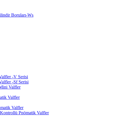
indir Boruları-Ws
lfler -V Serisi
lfler -Sf Serisi
ini Valfler
tik Valfler
matik Valfler
ontrollü Pnömatik Valfler