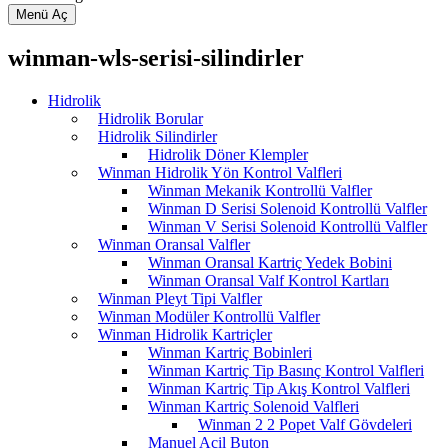
Menü Aç
winman-wls-serisi-silindirler
Hidrolik
Hidrolik Borular
Hidrolik Silindirler
Hidrolik Döner Klempler
Winman Hidrolik Yön Kontrol Valfleri
Winman Mekanik Kontrollü Valfler
Winman D Serisi Solenoid Kontrollü Valfler
Winman V Serisi Solenoid Kontrollü Valfler
Winman Oransal Valfler
Winman Oransal Kartriç Yedek Bobini
Winman Oransal Valf Kontrol Kartları
Winman Pleyt Tipi Valfler
Winman Modüler Kontrollü Valfler
Winman Hidrolik Kartriçler
Winman Kartriç Bobinleri
Winman Kartriç Tip Basınç Kontrol Valfleri
Winman Kartriç Tip Akış Kontrol Valfleri
Winman Kartriç Solenoid Valfleri
Winman 2 2 Popet Valf Gövdeleri
Manuel Acil Buton