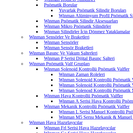
Pnömatik Borular
Yuvarlak Pnömatik Silindir Boruları
Winman Alüminyum Profil Pnömatik Sil
Winman Pnömatik Silindir Aksesuarları
Winman Mikro Pnömatik Silindirler
Winman Silindirler İçin Dönmez Yataklamalar
Winman Sensörler Ve Braketleri
Winman Sensörler
Winman Sensör Braketleri
Winman Basınç Ve Vakum Şalterleri
Winman P Serisi Dijital Basınç Şalteri
Winman Pnömatik Valf Grupları
Winman Solenoid Kontrollü Pnömatik Valfler
Winman Zaman Roleleri
Winman Solenoid Kontrollü Pnömatik Va
Winman Solenoid Kontrollü Pnömatik Va
Winman Solenoıd Kontrollü Pnömatik M
Winman Hava Kontrollü Pnömatik Valfler
Winman A Serisi Hava Kontrollü Pnöma
Winman Mekanik Kontrollü Pnömatik Valfler
Winman L Serisi Manuel Kontrollü Pnö
Winman M5 Serısı Mekanik & Manuel K
Winman Hava Hazırlayıcılar
Winman Frl Serisi Hava Hazırlayıcılar