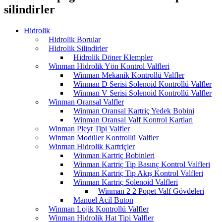
silindirler
Hidrolik
Hidrolik Borular
Hidrolik Silindirler
Hidrolik Döner Klempler
Winman Hidrolik Yön Kontrol Valfleri
Winman Mekanik Kontrollü Valfler
Winman D Serisi Solenoid Kontrollü Valfler
Winman V Serisi Solenoid Kontrollü Valfler
Winman Oransal Valfler
Winman Oransal Kartriç Yedek Bobini
Winman Oransal Valf Kontrol Kartları
Winman Pleyt Tipi Valfler
Winman Modüler Kontrollü Valfler
Winman Hidrolik Kartriçler
Winman Kartriç Bobinleri
Winman Kartriç Tip Basınç Kontrol Valfleri
Winman Kartriç Tip Akış Kontrol Valfleri
Winman Kartriç Solenoid Valfleri
Winman 2 2 Popet Valf Gövdeleri
Manuel Acil Buton
Winman Lojik Kontrollü Valfler
Winman Hidrolik Hat Tipi Valfler