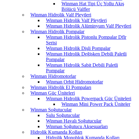
Winman Hat Tipi Üç Yollu Akış
Bölücü Valfler
Winman Hidrolik Valf Pleytleri
Winman Hidrolik Valf Pleytleri
Winman Hidrolik Alüminyum Valf Pleytleri
Winman Hidrolik Pompalar
Winman Hidrolik Pistonlu Pompalar Dflr
Serisi
Winman Hidrolik Dişli Pompalar
Winman Hidrolik Değişken Debili Paletli
Pompalar
Winman Hidrolik Sabit Debili Paletli
Pompalar
Winman Hidromotorlar
Winman Orbit Hidromotorlar
Winman Hidrolik El Pompaları
Winman Güç Üniteleri
Winman Hidrolik Powerpack Güç Üniteleri
Winman Mini Power Pack Üniteler
Winman Soğutucular
Sulu Soğutucular
Winman Havalı Soğutucular
Winman Soğutucu Aksesuarları
Hidrolik Kumanda Kolları
Hidrolik Monoblok Kumanda Kolları