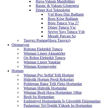
Hava-Vakum Manifoltları
Basınç & Vakum Göstergesi
Döner Kol Teknolojisi
Vpf Boru Düz Bağlantı
Boru Köşe Bağlantı
Boru Tutucu Vsa 27
Döner Tutucu Vsc
Seviye Yayı Tutucu Vsb
Mesafe Parçası So
Taşıyıcı Pompa(Hava Taşıyıcı)
Otomasyon
Robotıq Elektrikli Tutucu
Winman Lineer Aktuatörler
On Robot Elektrikli Tutucu
Winman Lineer Yataklar
Winman Kremayerler
Hortum
Winman Pvc Şeffaf Telli Hortum
Hidrolik Hortum Presli Rekorları
Poliüretan Bakır Telli Fleks Hortumlar
Winman Hidrolik Hortumlar
Winman Bezli Hava Hortumları 10bar
Bezli Su Hortumları
Endüstriyel Hortumlarda İş Güvenliği Ekipmanları
Paslanmaz Tel Örgülü Yüksek Isı Hortumları