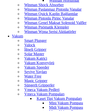
Winman Hortumlar
Winman Shock Absorber
Winman Paslanmaz Pistonlu Vanalar
Winman Quick Kaplin Bağlantılar
Winman Pistonlu Pirinç Vanalar
Winman Genel Maksat Solenoid Valfler
Winman Pnömatik Klempler
Winman Wpna Serisi Aktüatörler
Vakum
Smart Plunger
Valock
İğneli Gripper
Solar Master
Vakum Katrici
Vakum Konveyörü
Vakum Speeder
Seviye Yayları
Water Free
Magic Gripper
Süngerli Gripperler
Vmeca Vakum Pedleri
Vmeca Vakum Pompaları
Kaset Tipi Vakum Pompaları
Mini Vakum Pompası
Midi Vakum Pompası