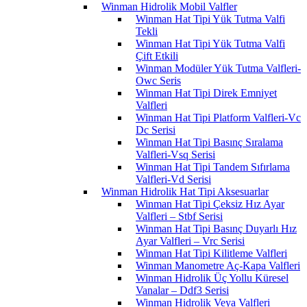
Winman Hidrolik Mobil Valfler
Winman Hat Tipi Yük Tutma Valfi
Tekli
Winman Hat Tipi Yük Tutma Valfi
Çift Etkili
Winman Modüler Yük Tutma Valfleri-
Owc Seris
Winman Hat Tipi Direk Emniyet
Valfleri
Winman Hat Tipi Platform Valfleri-Vc
Dc Serisi
Winman Hat Tipi Basınç Sıralama
Valfleri-Vsq Serisi
Winman Hat Tipi Tandem Sıfırlama
Valfleri-Vd Serisi
Winman Hidrolik Hat Tipi Aksesuarlar
Winman Hat Tipi Çeksiz Hız Ayar
Valfleri – Stbf Serisi
Winman Hat Tipi Basınç Duyarlı Hız
Ayar Valfleri – Vrc Serisi
Winman Hat Tipi Kilitleme Valfleri
Winman Manometre Aç-Kapa Valfleri
Winman Hidrolik Üç Yollu Küresel
Vanalar – Ddf3 Serisi
Winman Hidrolik Veya Valfleri