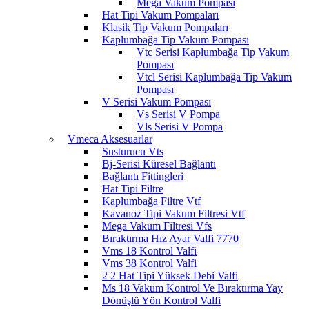
Mega Vakum Pompası
Hat Tipi Vakum Pompaları
Klasik Tip Vakum Pompaları
Kaplumbağa Tip Vakum Pompası
Vtc Serisi Kaplumbağa Tip Vakum
Pompası
Vtcl Serisi Kaplumbağa Tip Vakum
Pompası
V Serisi Vakum Pompası
Vs Serisi V Pompa
Vls Serisi V Pompa
Vmeca Aksesuarlar
Susturucu Vts
Bj-Serisi Küresel Bağlantı
Bağlantı Fittingleri
Hat Tipi Filtre
Kaplumbağa Filtre Vtf
Kavanoz Tipi Vakum Filtresi Vtf
Mega Vakum Filtresi Vfs
Bıraktırma Hız Ayar Valfi 7770
Vms 18 Kontrol Valfi
Vms 38 Kontrol Valfi
2 2 Hat Tipi Yüksek Debi Valfi
Ms 18 Vakum Kontrol Ve Bıraktırma Yay
Dönüşlü Yön Kontrol Valfi