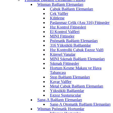
Winman Bağlantı Elemanları
Çabuk Bağlantı Elemanları
Çek Valfler
Kilitleme
Paslanmaz Çelik (Aısı 316) Fitingsler
Hız Kontrol Fitingsleri
El Kontrol Valfleri
MINI Fittingler
Pnömatik Bağlantı Elemanları
316 Yüksüklü Bağlantılar
Hız Kontrollü Çabuk Egzoz Valfi
Küresel Vanalar
MINI Sıkmalı Bağlantı Elemanları
Sıkmalı Fittingsler
Hortum Kesme Makası ve Hava
Tabancası
Stop Bağlantı Elemanları
Kayar Valfler
Metal Çabuk Bağlantı Elemanları
Yüksüklü Bağlantılar
Egzoz Susturucular
Sang-A Bağlantı Elemanları
Sang-A Otomatik Bağlantı Elemanları
Winman Pnömatik Hortumlar