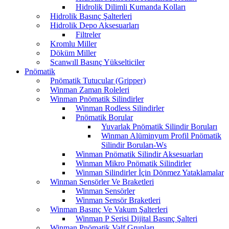
Hidrolik Dilimli Kumanda Kolları
Hidrolik Basınç Şalterleri
Hidrolik Depo Aksesuarları
Filtreler
Kromlu Miller
Döküm Miller
Scanwıll Basınç Yükselticiler
Pnömatik
Pnömatik Tutucular (Gripper)
Winman Zaman Roleleri
Winman Pnömatik Silindirler
Winman Rodless Silindirler
Pnömatik Borular
Yuvarlak Pnömatik Silindir Boruları
Winman Alüminyum Profil Pnömatik
Silindir Boruları-Ws
Winman Pnömatik Silindir Aksesuarları
Winman Mikro Pnömatik Silindirler
Winman Silindirler İçin Dönmez Yataklamalar
Winman Sensörler Ve Braketleri
Winman Sensörler
Winman Sensör Braketleri
Winman Basınç Ve Vakum Şalterleri
Winman P Serisi Dijital Basınç Şalteri
Winman Pnömatik Valf Grupları