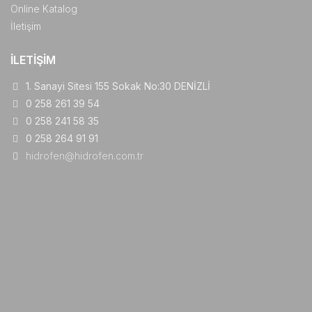
Online Katalog
İletişim
İLETIŞIM
1. Sanayi Sitesi 155 Sokak No:30 DENİZLİ
0 258 261 39 54
0 258 241 58 35
0 258 264 91 91
hidrofen@hidrofen.com.tr