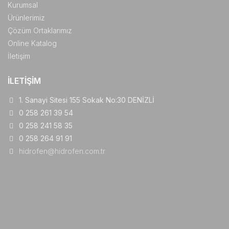
Kurumsal
Ürünlerimiz
Çözüm Ortaklarımız
Online Katalog
İletişim
İLETIŞIM
1. Sanayi Sitesi 155 Sokak No:30 DENİZLİ
0 258 261 39 54
0 258 241 58 35
0 258 264 91 91
hidrofen@hidrofen.com.tr