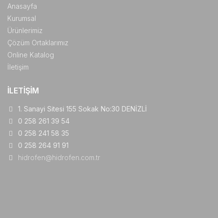
Anasayfa
Kurumsal
Ürünlerimiz
Çözüm Ortaklarımız
Online Katalog
İletişim
İLETIŞIM
1. Sanayi Sitesi 155 Sokak No:30 DENİZLİ
0 258 261 39 54
0 258 241 58 35
0 258 264 91 91
hidrofen@hidrofen.com.tr